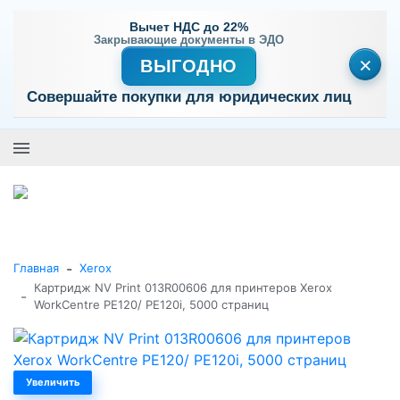
Вычет НДС до 22%
Закрывающие документы в ЭДО
×
ВЫГОДНО
Совершайте покупки для юридических лиц
+7 (495) 477-56-25
Заказать звонок
0
0
Каталог товаров
-
Главная
Xerox
Картридж NV Print 013R00606 для принтеров Xerox
-
WorkCentre PE120/ PE120i, 5000 страниц
Увеличить