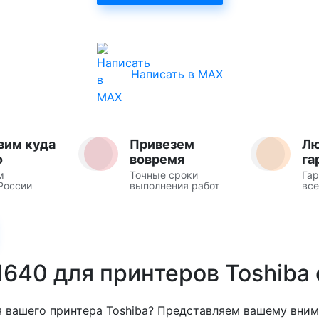
Написать в MAX
вим куда
Привезем
Л
о
вовремя
га
м
Точные сроки
Гар
России
выполнения работ
все
1640 для принтеров Toshiba 
вашего принтера Toshiba? Представляем вашему внима