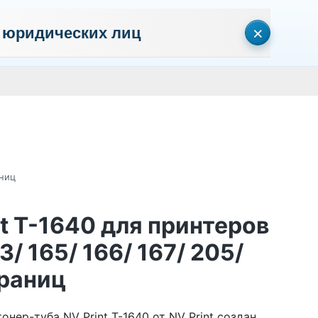
×
 юридических лиц
сональных данных
Пользовательское соглашение
Политика кон
Личный кабинет
0
0
Корзина
Поиск
пуста
аниц
t T-1640 для принтеров
3/ 165/ 166/ 167/ 205/
траниц
ер-туба NV Print T-1640 от NV Print создан