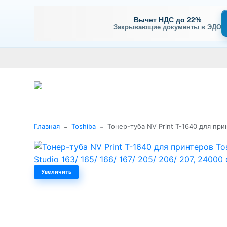
Вычет НДС до 22%
Закрывающие документы в ЭДО
Оплата
Доставка и самовывоз
Гарантия и сервис
В
+7 (495) 477-56-25
Заказать звонок
Каталог
-
-
Главная
Toshiba
Тонер-туба NV Print T-1640 для прин
Увеличить