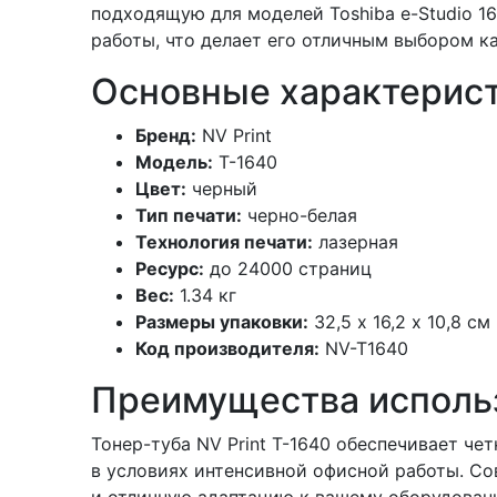
подходящую для моделей Toshiba e-Studio 163
работы, что делает его отличным выбором ка
Основные характерист
Бренд:
NV Print
Модель:
T-1640
Цвет:
черный
Тип печати:
черно-белая
Технология печати:
лазерная
Ресурс:
до 24000 страниц
Вес:
1.34 кг
Размеры упаковки:
32,5 х 16,2 х 10,8 см
Код производителя:
NV-T1640
Преимущества исполь
Тонер-туба NV Print T-1640 обеспечивает че
в условиях интенсивной офисной работы. Со