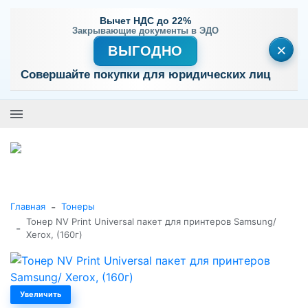
Вычет НДС до 22%
Закрывающие документы в ЭДО
×
ВЫГОДНО
Совершайте покупки для юридических лиц
+7 (495) 477-56-25
Заказать звонок
0
0
Каталог товаров
-
Главная
Тонеры
Тонер NV Print Universal пакет для принтеров Samsung/
-
Xerox, (160г)
Увеличить