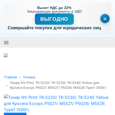
Вычет НДС до 22%
Закрывающие документы в ЭДО
×
ВЫГОДНО
Совершайте покупки для юридических лиц
+7 (495) 477-56-25
Заказать звонок
0
0
Каталог товаров
-
Главная
Тонеры
Тонер NV Print TK-5220/ TK-5230/ TK-5240 Yellow для
-
Kyocera Ecosys P5021/ M5521/ P5026/ M5526 Type1 (500г)