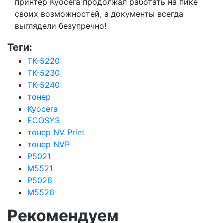
принтер Kyocera продолжал работать на пике
своих возможностей, а документы всегда
выглядели безупречно!
Теги:
TK-5220
TK-5230
TK-5240
тонер
Kyocera
ECOSYS
тонер NV Print
тонер NVP
P5021
M5521
P5026
M5526
Рекомендуем