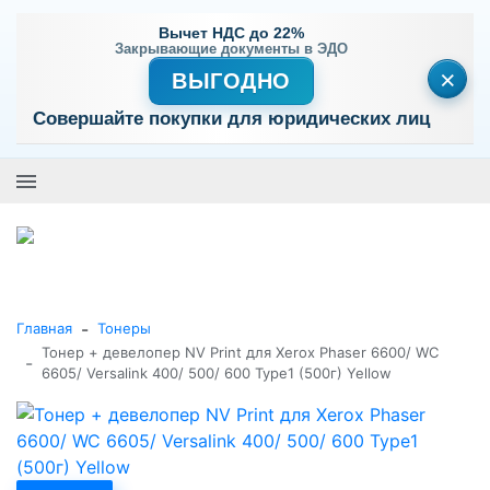
Вычет НДС до 22%
Закрывающие документы в ЭДО
×
ВЫГОДНО
Совершайте покупки для юридических лиц
+7 (495) 477-56-25
Заказать звонок
0
0
Каталог товаров
-
Главная
Тонеры
Тонер + девелопер NV Print для Xerox Phaser 6600/ WC
-
6605/ Versalink 400/ 500/ 600 Type1 (500г) Yellow