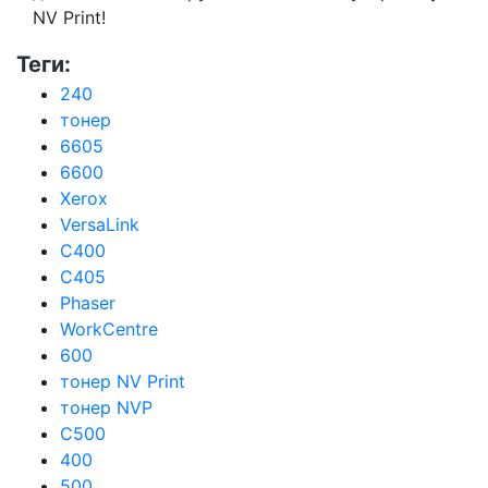
NV Print!
Теги:
240
тонер
6605
6600
Xerox
VersaLink
C400
C405
Phaser
WorkCentre
600
тонер NV Print
тонер NVP
C500
400
500