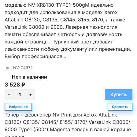
моделью NV-XR8130-TYPE1-500gM идеально
подходит для использования в моделях Xerox
AltaLink C8130, C8135, C8145, 8155, 8170, а также
VersaLink C8000 и 9000. Лазерная технология
печати обеспечивает четкость и долговечность
каждой страницы. Пурпурный цвет добавит
изысканности любому документу или презентации.
Выбор профессионалов...
арт.
NV-C4972
Нет в наличии
3 528
₽
Избранное
Сравнить
Тонер + девелопер NV Print для Xerox AltaLink
C8130/ C8135/ C8145/ 8155/ 8170/ VersaLink C8000/
9000 Type1 (500г) Magenta теперь в вашей корзине
покупок