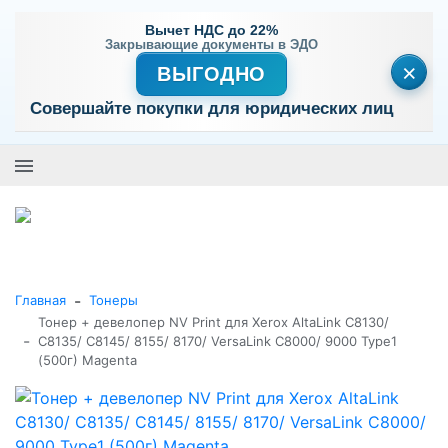
Вычет НДС до 22%
Закрывающие документы в ЭДО
×
ВЫГОДНО
Совершайте покупки для юридических лиц
+7 (495) 477-56-25
Заказать звонок
0
0
Каталог товаров
-
Главная
Тонеры
Тонер + девелопер NV Print для Xerox AltaLink C8130/
-
C8135/ C8145/ 8155/ 8170/ VersaLink C8000/ 9000 Type1
(500г) Magenta