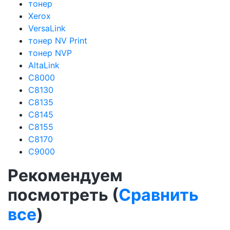
тонер
Xerox
VersaLink
тонер NV Print
тонер NVP
AltaLink
C8000
C8130
C8135
C8145
C8155
C8170
C9000
Рекомендуем
посмотреть (
Сравнить
все
)