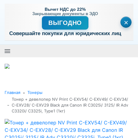
Вычет НДС до 22%
Закрывающие документы в ЭДО
×
ВЫГОДНО
Совершайте покупки для юридических лиц
+7 (495) 477-56-25
Заказать звонок
0
0
Каталог товаров
-
Главная
Тонеры
Тонер + девелопер NV Print C-EXV54/ C-EXV49/ C-EXV34/
-
C-EXV28/ C-EXV29 Black для Canon IR C3025i/ 3125/ IR Adv
C3320i/ C3325i, Type1 (1кг)