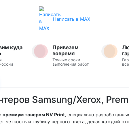
Написать в MAX
вим куда
Привезем
Л
о
вовремя
га
м
Точные сроки
Гар
России
выполнения работ
все
нтеров Samsung/Xerox, Premi
 с
премиум тонером NV Print
, специально разработанны
т четкость и глубину черного цвета, делая каждый от