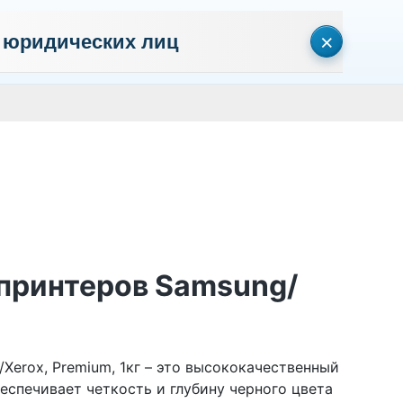
×
 юридических лиц
сональных данных
Пользовательское соглашение
Политика кон
Личный кабинет
0
0
Корзина
Поиск
пуста
я принтеров Samsung/
/Xerox, Premium, 1кг – это высококачественный
еспечивает четкость и глубину черного цвета