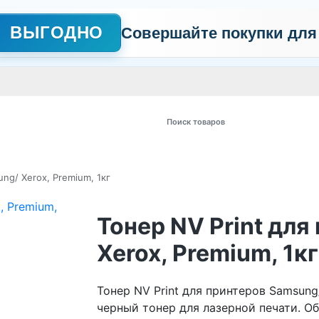
ВЫГОДНО
Совершайте покупки для
АЖНО
Сертификаты
Контакты
Промо
Политика обработки пер
 товаров
ng/ Xerox, Premium, 1кг
Тонер NV Print дл
Xerox, Premium, 1кг
Тонер NV Print для принтеров Samsung
черный тонер для лазерной печати. Об