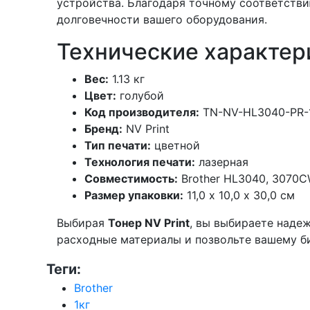
устройства. Благодаря точному соответстви
долговечности вашего оборудования.
Технические характер
Вес:
1.13 кг
Цвет:
голубой
Код производителя:
TN-NV-HL3040-PR-
Бренд:
NV Print
Тип печати:
цветной
Технология печати:
лазерная
Совместимость:
Brother HL3040, 3070
Размер упаковки:
11,0 х 10,0 х 30,0 см
Выбирая
Тонер NV Print
, вы выбираете наде
расходные материалы и позвольте вашему би
Теги:
Brother
1кг