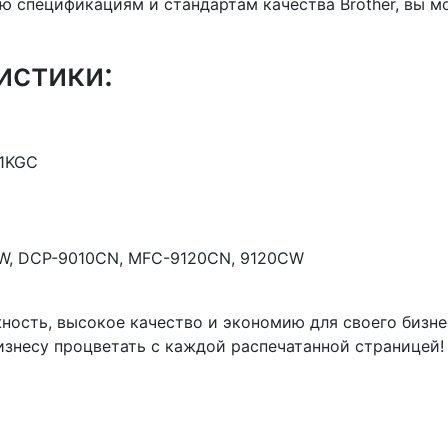
ю спецификациям и стандартам качества Brother, вы м
истики:
1KGC
CW, DCP-9010CN, MFC-9120CN, 9120CW
жность, высокое качество и экономию для своего бизн
знесу процветать с каждой распечатанной страницей!