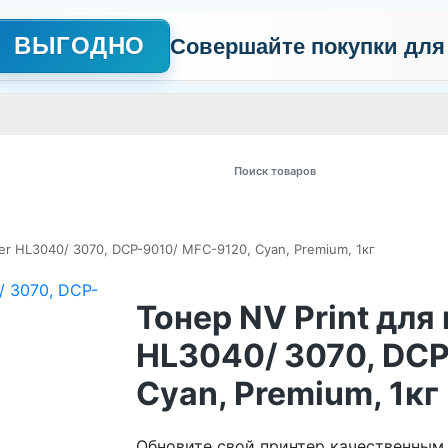
ВЫГОДНО
Совершайте покупки для
АЖНО
Сертификаты
Контакты
Промо
Политика обработки пер
 товаров
er HL3040/ 3070, DCP-9010/ MFC-9120, Cyan, Premium, 1кг
Тонер NV Print для
HL3040/ 3070, DCP
Cyan, Premium, 1кг
Обновите свой принтер качественным 