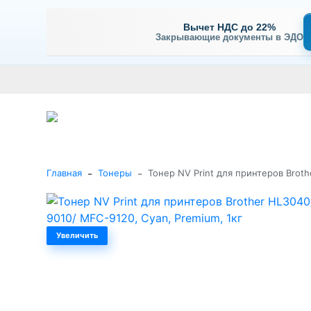
Вычет НДС до 22%
Закрывающие документы в ЭДО
Оплата
Доставка и самовывоз
Гарантия и сервис
В
+7 (495) 477-56-25
Заказать звонок
Каталог
-
-
Главная
Тонеры
Тонер NV Print для принтеров Broth
Увеличить