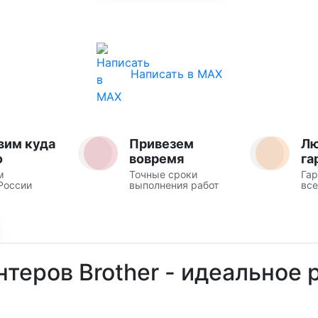
Написать в MAX
вим куда
Привезем
Л
о
вовремя
га
м
Точные сроки
Гар
России
выполнения работ
все
интеров Brother - идеальное