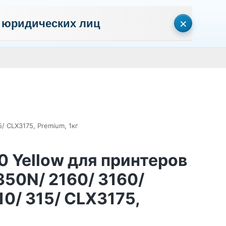
×
 юридических лиц
сональных данных
Пользовательское соглашение
Политика кон
Личный кабинет
0
0
Корзина
Поиск
пуста
/ CLX3175, Premium, 1кг
0 Yellow для принтеров
50N/ 2160/ 3160/
10/ 315/ CLX3175,