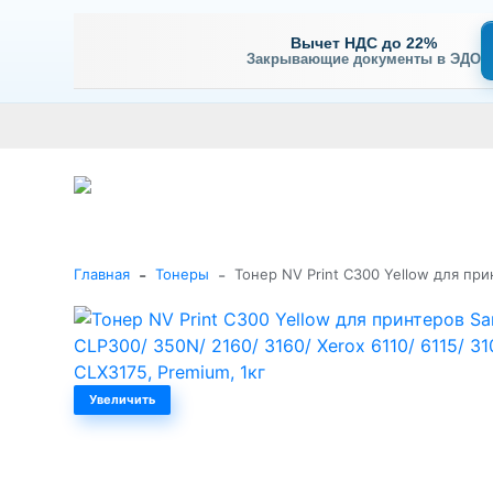
Вычет НДС до 22%
Закрывающие документы в ЭДО
Оплата
Доставка и самовывоз
Гарантия и сервис
В
+7 (495) 477-56-25
Заказать звонок
Каталог
-
-
Главная
Тонеры
Тонер NV Print C300 Yellow для при
Увеличить