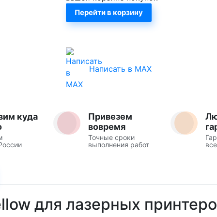
Перейти в корзину
Написать в MAX
вим куда
Привезем
Л
о
вовремя
га
м
Точные сроки
Гар
России
выполнения работ
все
ellow для лазерных принтер