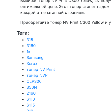
Выбирая тонер NV Print C300 Yellow, вы пол
оптимальной цене. Этот тонер станет надеж
каждой отпечатанной страницы.
Приобретайте тонер NV Print C300 Yellow и 
Теги:
315
3160
1кг
Samsung
Xerox
тонер NV Print
тонер NVP
CLP300
350N
2160
6110
6115