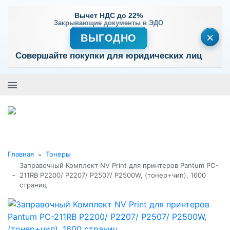
Вычет НДС до 22%
Закрывающие документы в ЭДО
×
ВЫГОДНО
Совершайте покупки для юридических лиц
+7 (495) 477-56-25
Заказать звонок
0
0
Каталог товаров
-
Главная
Тонеры
Заправочный Комплект NV Print для принтеров Pantum PC-
-
211RB P2200/ P2207/ P2507/ P2500W, (тонер+чип), 1600
страниц