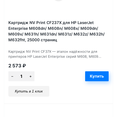
Картридж NV Print CF237X для HP LaserJet
Enterprise M608dn/ M608n/ M608x/ M609dn/
M609x/ M631h/ M631dn/ M631z/ M632z/ M632h/
M632fht, 25000 страниц
Картридж NV Print CF37X — эталон надёжности для
принтеров HP LaserJet Enterprise серий M608, M609...
2 573
₽
Купить в 1 клик