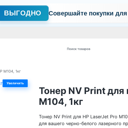
ВЫГОДНО
Совершайте покупки для
АЖНО
Сертификаты
Контакты
Промо
Политика обработки пер
 товаров
P M104, 1кг
Увеличить
Тонер NV Print для
M104, 1кг
Тонер NV Print для HP LaserJet Pro M1
для вашего черно-белого лазерного п