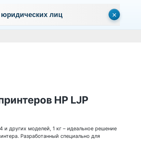
×
 юридических лиц
сональных данных
Пользовательское соглашение
Политика кон
Личный кабинет
0
0
Корзина
Поиск
пуста
 принтеров HP LJP
04 и других моделей, 1 кг – идеальное решение
ринтера. Разработанный специально для