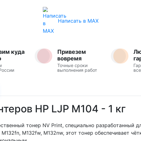
Написать в MAX
вим куда
Привезем
Л
о
вовремя
га
м
Точные сроки
Гар
России
выполнения работ
все
нтеров HP LJP M104 - 1 кг
венный тонер NV Print, специально разработанный для
M132fn, M132fw, M132nw, этот тонер обеспечивает чётк
иональным.