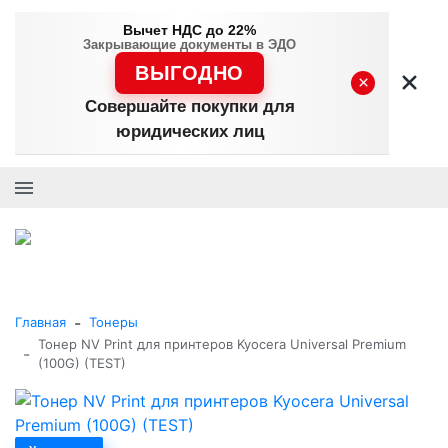
Вычет НДС до 22%
Закрывающие документы в ЭДО
ВЫГОДНО
×
Совершайте покупки для
юридических лиц
+7 (495) 477-56-25
Заказать звонок
0
0
Каталог товаров
-
Главная
Тонеры
Тонер NV Print для принтеров Kyocera Universal Premium
-
(100G) (TEST)