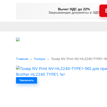
Вычет НДС до 22%
Закрывающие документы в ЭДО
Оплата
Доставка и самовывоз
Гарантия и сервис
В
+7 (495) 477-56-25
Заказать звонок
Каталог
-
-
Главная
Тонеры
Тонер NV Print NV-HL2240-TYPE1-1K
Увеличить