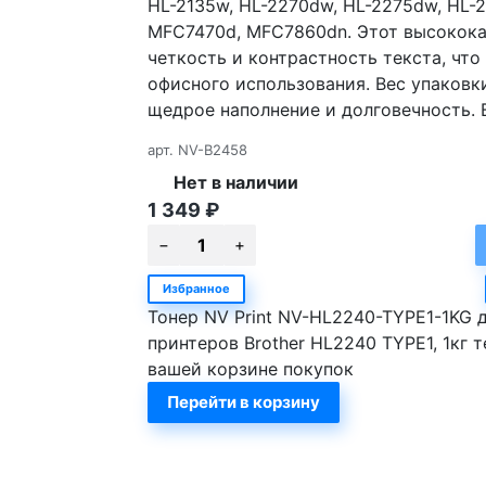
HL-2135w, HL-2270dw, HL-2275dw, HL-
MFC7470d, MFC7860dn. Этот высокока
четкость и контрастность текста, чт
офисного использования. Вес упаковки
щедрое наполнение и долговечность. В
арт.
NV-B2458
Нет в наличии
1 349
₽
Избранное
Тонер NV Print NV-HL2240-TYPE1-1KG 
принтеров Brother HL2240 TYPE1, 1кг т
вашей корзине покупок
Перейти в корзину