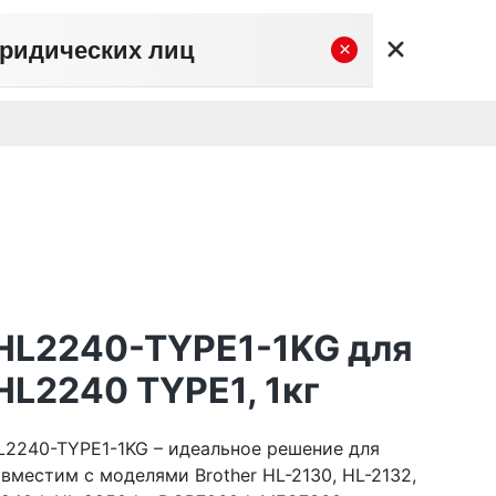
юридических лиц
×
вательское соглашение
Политика конфиденциальности
Личный кабинет
0
0
Корзина
Поиск
пуста
-HL2240-TYPE1-1KG для
HL2240 TYPE1, 1кг
HL2240-TYPE1-1KG – идеальное решение для
овместим с моделями Brother HL-2130, HL-2132,