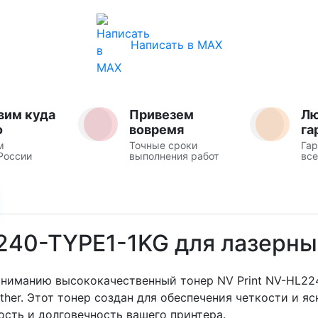
Написать в MAX
вим куда
Привезем
Л
о
вовремя
га
м
Точные сроки
Гар
России
выполнения работ
все
240-TYPE1-1KG для лазерны
иманию высококачественный тонер NV Print NV-HL224
ther. Этот тонер создан для обеспечения четкости и я
сть и долговечность вашего принтера.