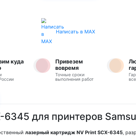
Написать в MAX
вим куда
Привезем
Л
о
вовремя
га
м
Точные сроки
Гар
России
выполнения работ
все
X-6345 для принтеров Sams
ественный
лазерный картридж NV Print SCX-6345
, раз