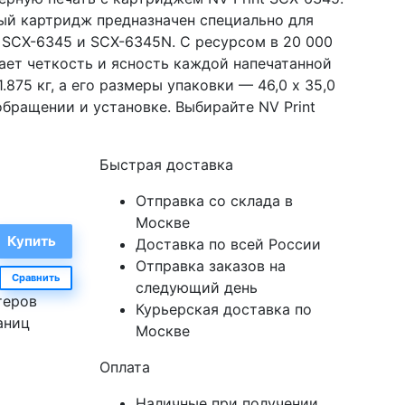
й картридж предназначен специально для
 SCX-6345 и SCX-6345N. С ресурсом в 20 000
вает четкость и ясность каждой напечатанной
875 кг, а его размеры упаковки — 46,0 х 35,0
 обращении и установке. Выбирайте NV Print
Быстрая доставка
Отправка со склада в
Москве
Доставка по всей России
Отправка заказов на
Сравнить
следующий день
теров
Курьерская доставка по
аниц
Москве
Оплата
Наличные при получении