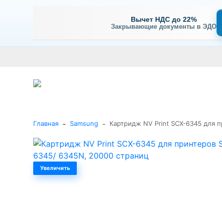
Вычет НДС до 22%
Закрывающие документы в ЭДО
Оплата
Доставка и самовывоз
Гарантия и сервис
В
+7 (495) 477-56-25
Заказать звонок
Каталог
-
-
Главная
Samsung
Картридж NV Print SCX-6345 для 
Увеличить