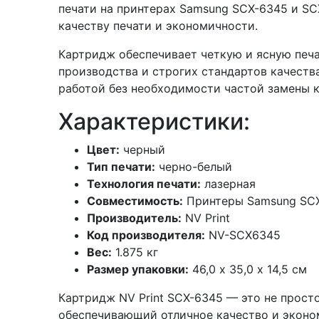
печати на принтерах Samsung SCX-6345 и S
качеству печати и экономичности.
Картридж обеспечивает четкую и ясную печа
производства и строгих стандартов качества
работой без необходимости частой замены 
Характеристики:
Цвет:
черный
Тип печати:
черно-белый
Технология печати:
лазерная
Совместимость:
Принтеры Samsung SCX
Производитель:
NV Print
Код производителя:
NV-SCX6345
Вес:
1.875 кг
Размер упаковки:
46,0 х 35,0 х 14,5 см
Картридж NV Print SCX-6345 — это не прост
обеспечивающий отличное качество и эконо