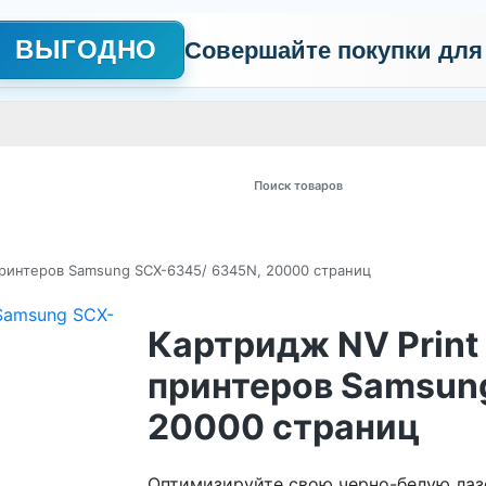
ВЫГОДНО
Совершайте покупки для
АЖНО
Сертификаты
Контакты
Промо
Политика обработки пер
 товаров
принтеров Samsung SCX-6345/ 6345N, 20000 страниц
Картридж NV Print
принтеров Samsun
20000 страниц
Оптимизируйте свою черно-белую лазе