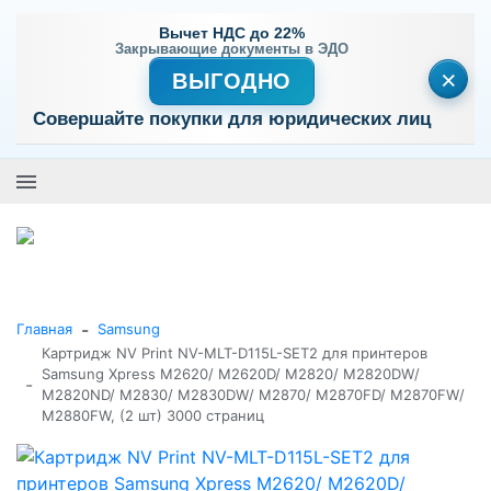
Вычет НДС до 22%
Закрывающие документы в ЭДО
×
ВЫГОДНО
Совершайте покупки для юридических лиц
+7 (495) 477-56-25
Заказать звонок
0
0
Каталог товаров
-
Главная
Samsung
Картридж NV Print NV-MLT-D115L-SET2 для принтеров
Samsung Xpress M2620/ M2620D/ M2820/ M2820DW/
-
M2820ND/ M2830/ M2830DW/ M2870/ M2870FD/ M2870FW/
M2880FW, (2 шт) 3000 страниц