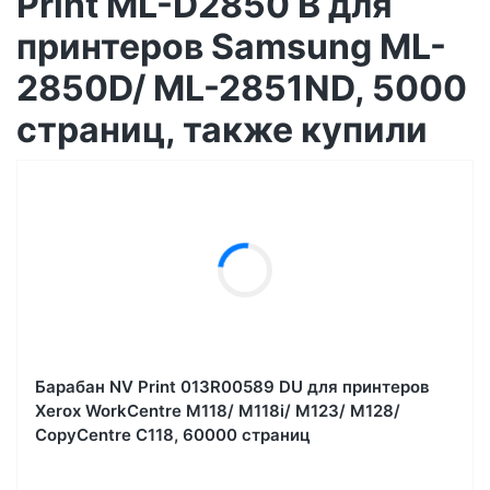
Print ML-D2850 B для
принтеров Samsung ML-
2850D/ ML-2851ND, 5000
страниц, также купили
Барабан NV Print 013R00589 DU для принтеров
Xerox WorkCentre M118/ M118i/ M123/ M128/
CopyCentre C118, 60000 страниц