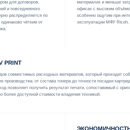
ром для договоров,
материалах и меньше затр
ний и повседневного
офисах с высоким объёмо
ерно распределяется по
особенно ощутим при инт
 одинаково чётким от
эксплуатации МФУ Ricoh.
жа.
 PRINT
ендов совместимых расходных материалов, который проходит со
пе производства: от состава тонера до точности посадки картри
ход позволяет получить результат печати, сопоставимый с ори
но более доступной стоимости владения техникой.
ЭКОНОМИЧНОСТЬ