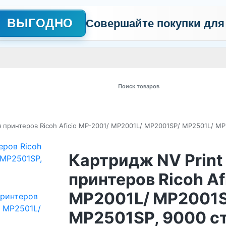
ВЫГОДНО
Совершайте покупки для
АЖНО
Сертификаты
Контакты
Промо
Политика обработки пер
 товаров
ля принтеров Ricoh Aficio MP-2001/ MP2001L/ MP2001SP/ MP2501L/ M
Картридж NV Print 
принтеров Ricoh Af
MP2001L/ MP2001S
MP2501SP, 9000 с