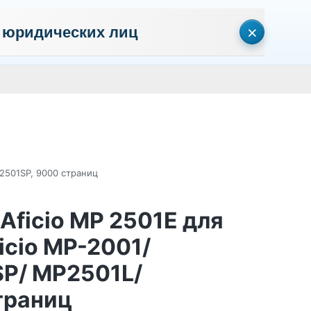
×
 юридических лиц
сональных данных
Пользовательское соглашение
Политика кон
Личный кабинет
0
0
Корзина
Поиск
пуста
P2501SP, 9000 страниц
Aficio MP 2501E для
icio MP-2001/
P/ MP2501L/
траниц