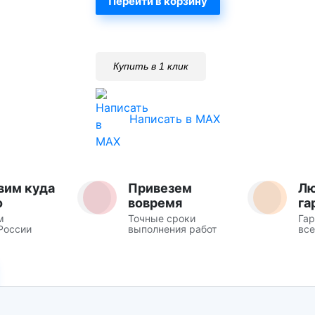
Перейти в корзину
Купить в 1 клик
Написать в MAX
вим куда
Привезем
Л
о
вовремя
га
м
Точные сроки
Гар
России
выполнения работ
все