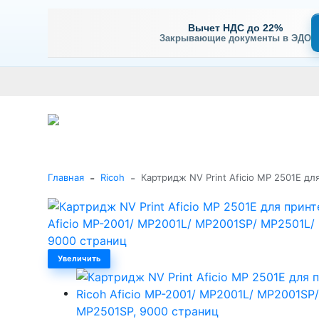
Вычет НДС до 22%
Закрывающие документы в ЭДО
Оплата
Доставка и самовывоз
Гарантия и сервис
В
+7 (495) 477-56-25
Заказать звонок
Каталог
-
-
Главная
Ricoh
Картридж NV Print Aficio MP 2501E д
Увеличить