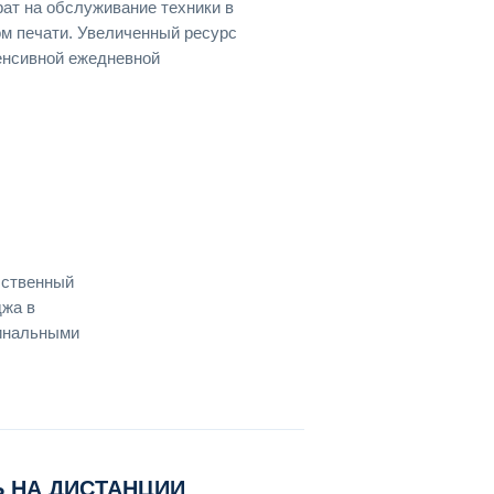
ат на обслуживание техники в
м печати. Увеличенный ресурс
енсивной ежедневной
бственный
джа в
гинальными
 НА ДИСТАНЦИИ