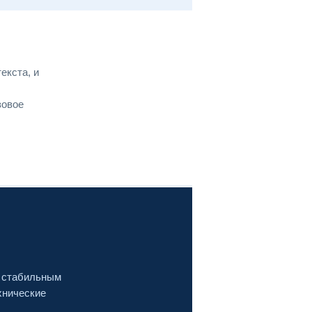
екста, и
зовое
, стабильным
хнические