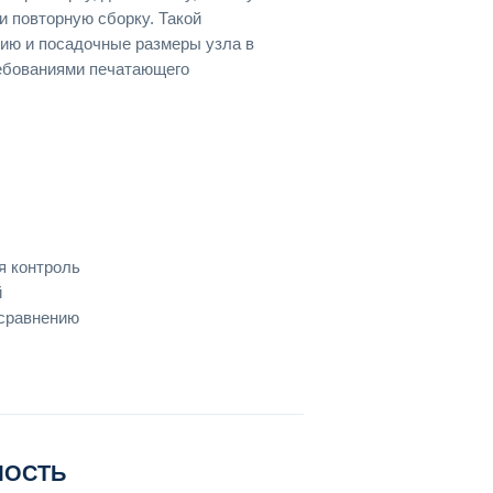
 повторную сборку. Такой
рию и посадочные размеры узла в
ребованиями печатающего
я контроль
й
 сравнению
МОСТЬ