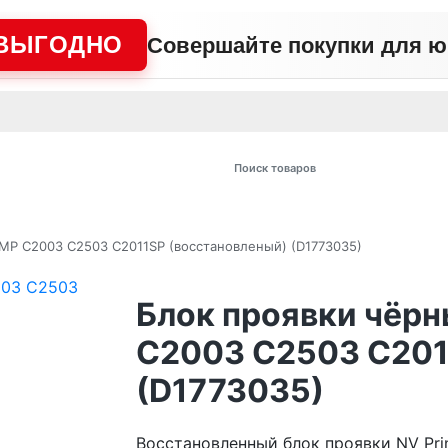
ВЫГОДНО
Совершайте покупки для 
АЖНО
Сертификаты
Контакты
Промо
Политика сайта
Пользо
 товаров
MP C2003 C2503 C2011SP (восстановленый) (D1773035)
Блок проявки чёрн
C2003 C2503 C201
(D1773035)
Восстановленный блок проявки NV Pri