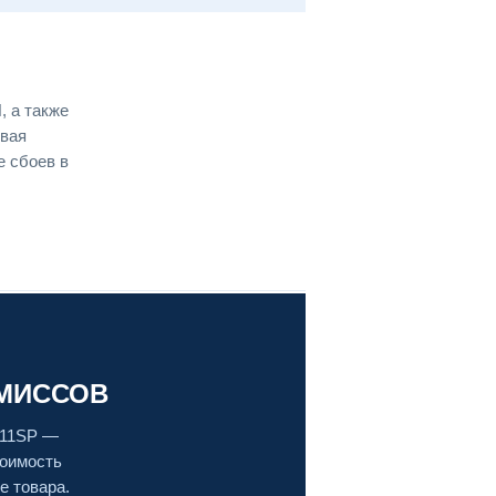
 а также
овая
е сбоев в
ОМИССОВ
011SP —
тоимость
е товара.