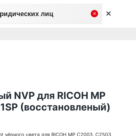
юридических лиц
×
вательское соглашение
Политика конфиденциальности
Личный кабинет
0
0
Корзина
Поиск
пуста
ый NVP для RICOH MP
1SP (восстановленый)
nt чёрного цвета для RICOH MP C2003, C2503,