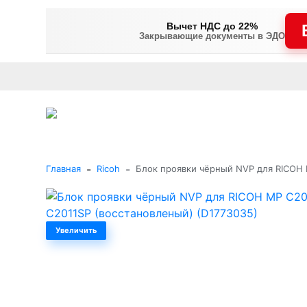
Вычет НДС до 22%
Закрывающие документы в ЭДО
Оплата
Доставка и самовывоз
Гарантия и сервис
В
+7 (495) 477-56-25
Заказать звонок
Каталог
-
-
Главная
Ricoh
Блок проявки чёрный NVP для RICOH 
Увеличить