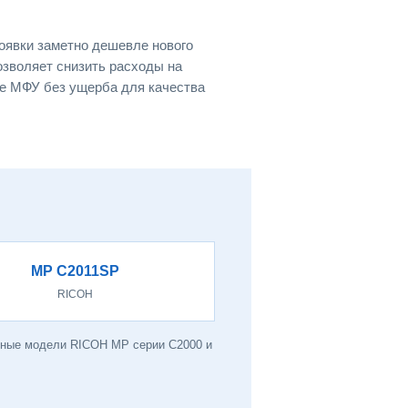
оявки заметно дешевле нового
позволяет снизить расходы на
е МФУ без ущерба для качества
MP C2011SP
RICOH
анные модели RICOH MP серии C2000 и