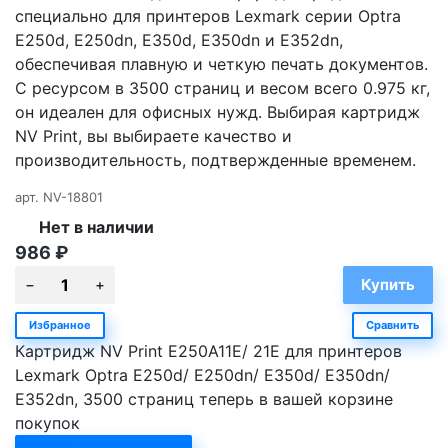
специально для принтеров Lexmark серии Optra
E250d, E250dn, E350d, E350dn и E352dn,
обеспечивая плавную и четкую печать документов.
С ресурсом в 3500 страниц и весом всего 0.975 кг,
он идеален для офисных нужд. Выбирая картридж
NV Print, вы выбираете качество и
производительность, подтвержденные временем.
арт.
NV-18801
Нет в наличии
986
₽
Избранное
Сравнить
Картридж NV Print E250A11E/ 21E для принтеров
Lexmark Optra E250d/ E250dn/ E350d/ E350dn/
E352dn, 3500 страниц теперь в вашей корзине
покупок