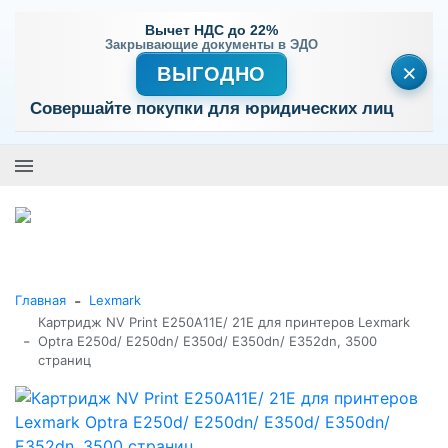
Вычет НДС до 22%
Закрывающие документы в ЭДО
×
ВЫГОДНО
Совершайте покупки для юридических лиц
+7 (495) 477-56-25
Заказать звонок
0
0
Каталог товаров
-
Главная
Lexmark
Картридж NV Print E250A11E/ 21E для принтеров Lexmark
-
Optra E250d/ E250dn/ E350d/ E350dn/ E352dn, 3500
страниц