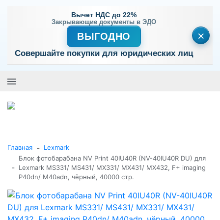
Вычет НДС до 22%
Закрывающие документы в ЭДО
×
ВЫГОДНО
Совершайте покупки для юридических лиц
+7 (495) 477-56-25
Заказать звонок
0
0
Каталог товаров
-
Главная
Lexmark
Блок фотобарабана NV Print 40IU40R (NV-40IU40R DU) для
-
Lexmark MS331/ MS431/ MX331/ MX431/ MX432, F+ imaging
P40dn/ M40adn, чёрный, 40000 стр.