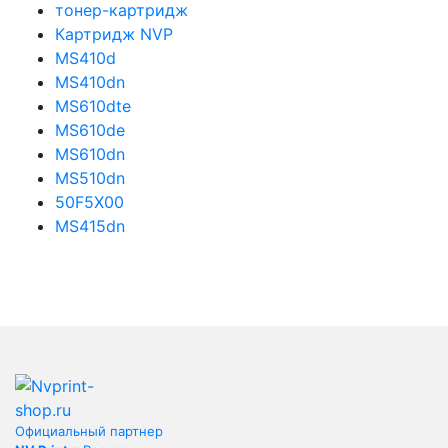
тонер-картридж
Картридж NVP
MS410d
MS410dn
MS610dte
MS610de
MS610dn
MS510dn
50F5X00
MS415dn
Официальный партнер