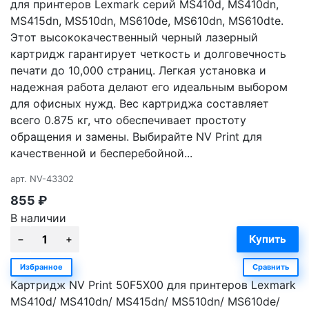
для принтеров Lexmark серий MS410d, MS410dn,
MS415dn, MS510dn, MS610de, MS610dn, MS610dte.
Этот высококачественный черный лазерный
картридж гарантирует четкость и долговечность
печати до 10,000 страниц. Легкая установка и
надежная работа делают его идеальным выбором
для офисных нужд. Вес картриджа составляет
всего 0.875 кг, что обеспечивает простоту
обращения и замены. Выбирайте NV Print для
качественной и бесперебойной...
арт.
NV-43302
855
₽
В наличии
Избранное
Сравнить
Картридж NV Print 50F5X00 для принтеров Lexmark
MS410d/ MS410dn/ MS415dn/ MS510dn/ MS610de/