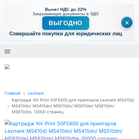
Вычет НДС до 22%
Закрывающие документы в ЭДО
×
ВЫГОДНО
Совершайте покупки для юридических лиц
+7 (495) 477-56-25
Заказать звонок
0
0
Каталог товаров
-
Главная
Lexmark
Картридж NV Print 50F5X00 для принтеров Lexmark MS410d/
-
MS410dn/ MS415dn/ MS510dn/ MS610de/ MS610dn/
MS610dte, 10000 страниц