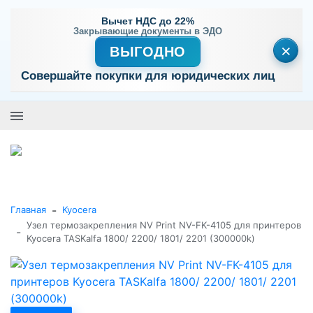
Вычет НДС до 22%
Закрывающие документы в ЭДО
×
ВЫГОДНО
Совершайте покупки для юридических лиц
+7 (495) 477-56-25
Заказать звонок
0
0
Каталог товаров
-
Главная
Kyocera
Узел термозакрепления NV Print NV-FK-4105 для принтеров
-
Kyocera TASKalfa 1800/ 2200/ 1801/ 2201 (300000k)