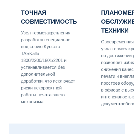
ТОЧНАЯ
ПЛАНОМЕ
СОВМЕСТИМОСТЬ
ОБСЛУЖИ
ТЕХНИКИ
Узел термозакрепления
разработан специально
Своевременная
под серию Kyocera
узла термозакр
TASKalfa
по достижении 
1800/2200/1801/2201 и
позволяет избе
устанавливается без
снижения качес
дополнительной
печати и внепл
доработки, что исключает
простоев обору
риски некорректной
в офисах с выс
работы печатающего
интенсивность
механизма.
документооборо