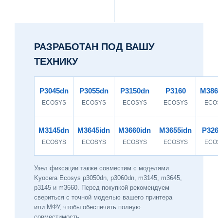
РАЗРАБОТАН ПОД ВАШУ
ТЕХНИКУ
P3045dn
P3055dn
P3150dn
P3160
M386
ECOSYS
ECOSYS
ECOSYS
ECOSYS
ECO
M3145dn
M3645idn
M3660idn
M3655idn
P32
ECOSYS
ECOSYS
ECOSYS
ECOSYS
ECO
Узел фиксации также совместим с моделями
Kyocera Ecosys p3050dn, p3060dn, m3145, m3645,
p3145 и m3660. Перед покупкой рекомендуем
свериться с точной моделью вашего принтера
или МФУ, чтобы обеспечить полную
совместимость.