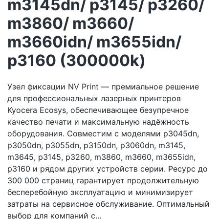
m3145dn/ p3145/ p3260/
m3860/ m3660/
m3660idn/ m3655idn/
p3160 (300000k)
Узел фиксации NV Print — премиальное решение
для профессиональных лазерных принтеров
Kyocera Ecosys, обеспечивающее безупречное
качество печати и максимальную надёжность
оборудования. Совместим с моделями p3045dn,
p3050dn, p3055dn, p3150dn, p3060dn, m3145,
m3645, p3145, p3260, m3860, m3660, m3655idn,
p3160 и рядом других устройств серии. Ресурс до
300 000 страниц гарантирует продолжительную
бесперебойную эксплуатацию и минимизирует
затраты на сервисное обслуживание. Оптимальный
выбор для компаний с...