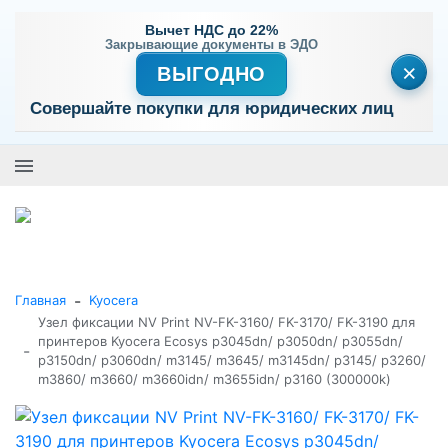
Вычет НДС до 22%
Закрывающие документы в ЭДО
×
ВЫГОДНО
Совершайте покупки для юридических лиц
+7 (495) 477-56-25
Заказать звонок
0
0
Каталог товаров
-
Главная
Kyocera
Узел фиксации NV Print NV-FK-3160/ FK-3170/ FK-3190 для
принтеров Kyocera Ecosys p3045dn/ p3050dn/ p3055dn/
-
p3150dn/ p3060dn/ m3145/ m3645/ m3145dn/ p3145/ p3260/
m3860/ m3660/ m3660idn/ m3655idn/ p3160 (300000k)