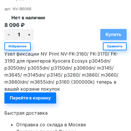
арт.
NV-B6068
Нет в наличии
8 096
₽
Избранное
Сравнить
Узел фиксации NV Print NV-FK-3160/ FK-3170/ FK-
3190 для принтеров Kyocera Ecosys p3045dn/
p3050dn/ p3055dn/ p3150dn/ p3060dn/ m3145/
m3645/ m3145dn/ p3145/ p3260/ m3860/ m3660/
m3660idn/ m3655idn/ p3160 (300000k) теперь в
вашей корзине покупок
Перейти в корзину
Быстрая доставка
Отправка со склада в Москве