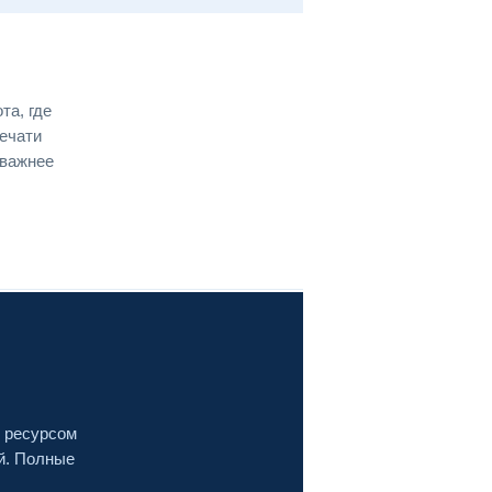
та, где
ечати
 важнее
 ресурсом
й. Полные