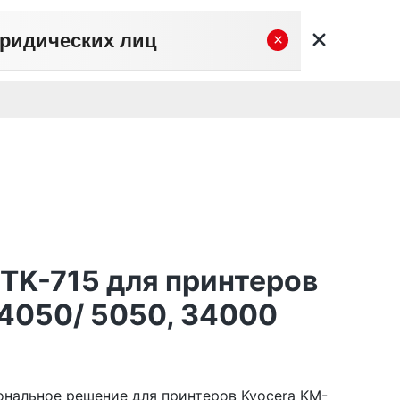
юридических лиц
×
вательское соглашение
Политика конфиденциальности
Личный кабинет
0
0
Корзина
Поиск
пуста
 TK-715 для принтеров
4050/ 5050, 34000
ональное решение для принтеров Kyocera KM-