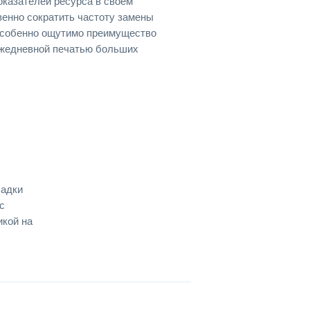
оказателей ресурса в своём
венно сократить частоту замены
Особенно ощутимо преимущество
 ежедневной печатью больших
садки
с
икой на