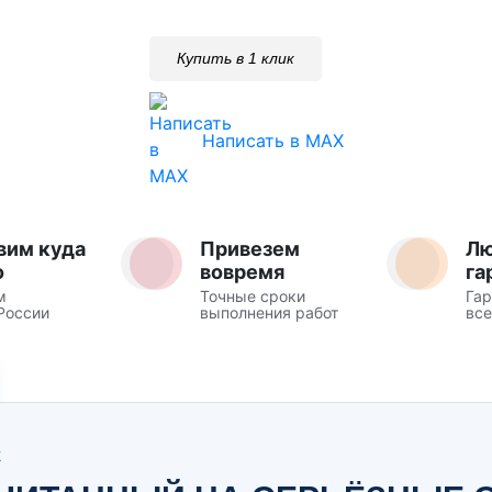
Купить в 1 клик
Написать в MAX
вим куда
Привезем
Л
о
вовремя
га
м
Точные сроки
Гар
России
выполнения работ
все
Ж