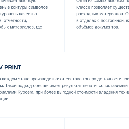
спечивает высокую
Один из самых высоких п
ровные контуры символов
классе позволяет сущест
й уровень качества
расходных материалов. 
, отчётности,
в отделах с постоянной,
юбых материалов, где
объёмов документов.
 PRINT
а каждом этапе производства: от состава тонера до точности по
. Такой подход обеспечивает результат печати, сопоставимый 
иалами Kyocera, при более выгодной стоимости владения техн
ации.