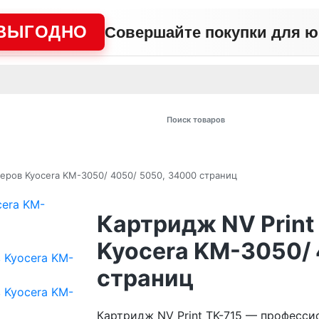
ВЫГОДНО
Совершайте покупки для 
АЖНО
Сертификаты
Контакты
Промо
Политика сайта
Пользо
 товаров
теров Kyocera KM-3050/ 4050/ 5050, 34000 страниц
Картридж NV Print
Kyocera KM-3050/ 
страниц
Картридж NV Print TK-715 — професси