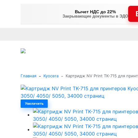
Вычет НДС до 22%
Закрывающие документы в ЭДО
Оплата
Доставка и самовывоз
Гарантия и сервис
В
+7 (495) 477-56-25
Заказать звонок
Каталог
-
-
Главная
Kyocera
Картридж NV Print TK-715 для прин
Увеличить