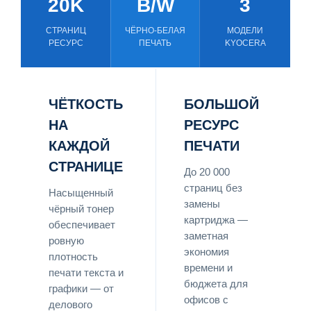
20K
B/W
3
СТРАНИЦ
ЧЁРНО-БЕЛАЯ
МОДЕЛИ
РЕСУРС
ПЕЧАТЬ
KYOCERA
ЧЁТКОСТЬ
БОЛЬШОЙ
НА
РЕСУРС
КАЖДОЙ
ПЕЧАТИ
СТРАНИЦЕ
До 20 000
страниц без
Насыщенный
замены
чёрный тонер
картриджа —
обеспечивает
заметная
ровную
экономия
плотность
времени и
печати текста и
бюджета для
графики — от
офисов с
делового