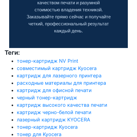
качеством печати и разумной
стоимостью владения техникой.
Заказывайте прямо сейчас и получайте
четкий, профессиональный результат
каждый день.
Теги:
тонер-картридж NV Print
совместимый картридж Kyocera
картридж для лазерного принтера
расходные материалы для принтера
картридж для офисной печати
черный тонер-картридж
картридж высокого качества печати
картридж черно-белой печати
лазерный картридж KYOCERA
тонер-картридж Kyocera
тонер для Kyocera