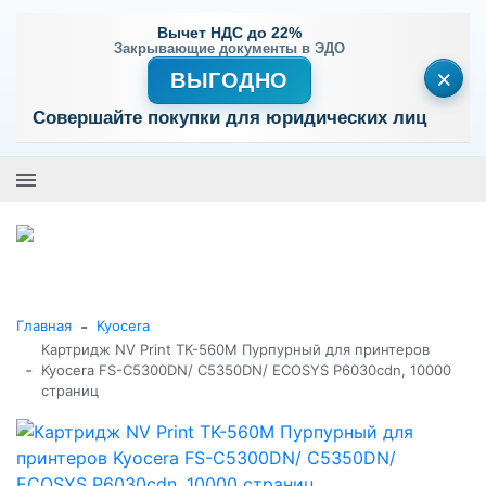
Вычет НДС до 22%
Закрывающие документы в ЭДО
×
ВЫГОДНО
Совершайте покупки для юридических лиц
+7 (495) 477-56-25
Заказать звонок
0
0
Каталог товаров
-
Главная
Kyocera
Картридж NV Print TK-560M Пурпурный для принтеров
-
Kyocera FS-C5300DN/ C5350DN/ ECOSYS P6030cdn, 10000
страниц