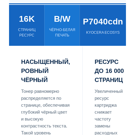
16K
B/W
P7040cdn
СТРАНИЦ
ЧЁРНО-БЕЛАЯ
KYOCERA ECOSYS
РЕСУРС
ПЕЧАТЬ
НАСЫЩЕННЫЙ,
РЕСУРС
РОВНЫЙ
ДО 16 000
ЧЁРНЫЙ
СТРАНИЦ
Тонер равномерно
Увеличенный
распределяется по
ресурс
странице, обеспечивая
картриджа
глубокий чёрный цвет
снижает
и высокую
частоту
контрастность текста.
замены
Такой уровень
расходных