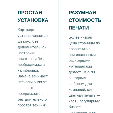
ПРОСТАЯ
РАЗУМНАЯ
УСТАНОВКА
СТОИМОСТЬ
ПЕЧАТИ
Картридж
устанавливается
Более низкая
штатно, без
цена страницы по
дополнительной
сравнению с
настройки
оригинальными
принтера и без
расходными
необходимости
материалами
калибровки.
делает TK-570C
Замена занимает
выгодным
несколько минут
выбором для
— печать
компаний, где
продолжается
цветная печать —
без длительного
часть регулярных
простоя техники.
бизнес-
процессов, а не