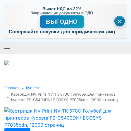
Вычет НДС до 22%
Закрывающие документы в ЭДО
×
ВЫГОДНО
Совершайте покупки для юридических лиц
+7 (495) 477-56-25
Заказать звонок
0
0
Каталог товаров
-
Главная
Kyocera
Картридж NV Print NV-TK-570C Голубой для принтеров
-
Kyocera FS-C5400DN/ ECOSYS P7035cdn, 12000 страниц