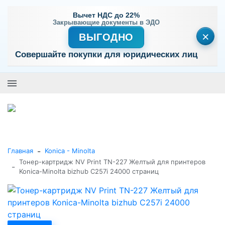
Вычет НДС до 22%
Закрывающие документы в ЭДО
×
ВЫГОДНО
Совершайте покупки для юридических лиц
+7 (495) 477-56-25
Заказать звонок
0
0
Каталог товаров
-
Главная
Konica - Minolta
Тонер-картридж NV Print TN-227 Желтый для принтеров
-
Konica-Minolta bizhub C257i 24000 страниц