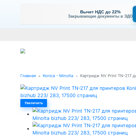
Вычет НДС до 22%
Закрывающие документы в ЭДО
Оплата
Доставка и самовывоз
Гарантия и сервис
В
+7 (495) 477-56-25
Заказать звонок
Каталог
-
-
Главная
Konica - Minolta
Картридж NV Print TN-217 дл
Увеличить