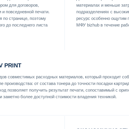
ром для договоров,
материалах и меньше затр
 и повседневной печати.
подразделениях с высоки
я по странице, поэтому
ресурс особенно ощутим 
ого до последнего листа
МФУ bizhub в течение раб
 PRINT
ендов совместимых расходных материалов, который проходит со
пе производства: от состава тонера до точности посадки картри
ход позволяет получить результат печати, сопоставимый с ори
ри заметно более доступной стоимости владения техникой.