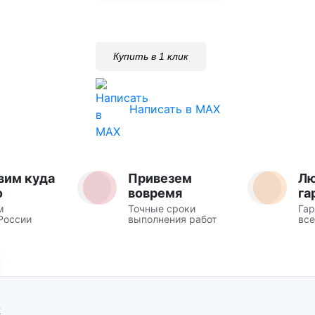
Купить в 1 клик
Написать в MAX
вим куда
Привезем
Л
о
вовремя
га
м
Точные сроки
Гар
России
выполнения работ
все
Ж