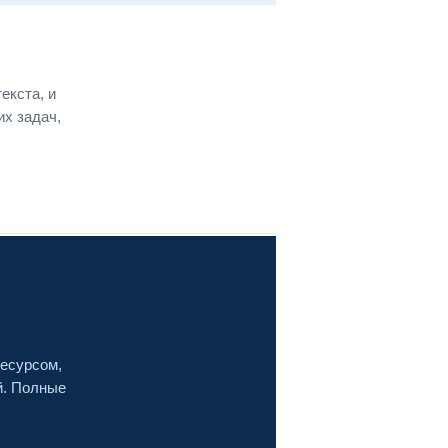
екста, и
их задач,
ресурсом,
й. Полные