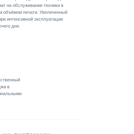
ат на обслуживание техники в
м объёмом печати. Увеличенный
при интенсивной эксплуатации
очего дня.
бственный
джа в
гинальными