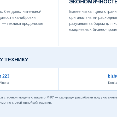
ЭКОНОМИЧНОСТЬ
о, без дополнительной
Более низкая цена страни
димости калибровки.
оригинальными расходны
т — техника продолжает
разумным выбором для ко
ежедневных бизнес-процес
У ТЕХНИКУ
b 223
bizh
Minolta
Konic
я с точной моделью вашего МФУ — картридж разработан под указанные м
менно с этой линейкой техники.