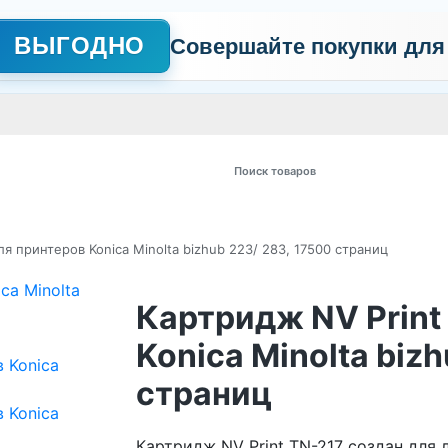
ВЫГОДНО
Совершайте покупки для
АЖНО
Сертификаты
Контакты
Промо
Политика обработки пер
 товаров
я принтеров Konica Minolta bizhub 223/ 283, 17500 страниц
Картридж NV Print
Konica Minolta biz
страниц
Картридж NV Print TN-217 создан для л