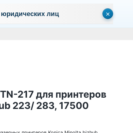
×
 юридических лиц
сональных данных
Пользовательское соглашение
Политика кон
Личный кабинет
0
0
Корзина
Поиск
пуста
 TN-217 для принтеров
hub 223/ 283, 17500
азерных принтеров Konica Minolta bizhub