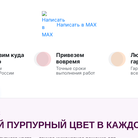
Написать в MAX
вим куда
Привезем
Л
о
вовремя
га
м
Точные сроки
Гар
России
выполнения работ
все
Ж
ПУРПУРНЫЙ ЦВЕТ В КАЖДО