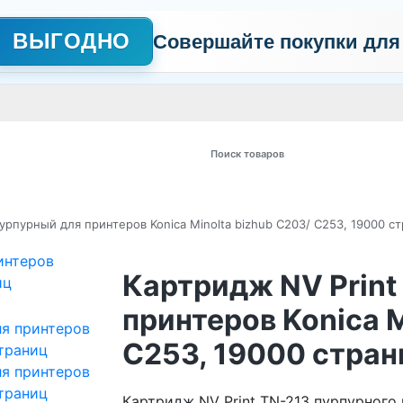
ВЫГОДНО
Совершайте покупки для
АЖНО
Сертификаты
Контакты
Промо
Политика обработки пер
 товаров
урпурный для принтеров Konica Minolta bizhub C203/ C253, 19000 с
Картридж NV Print
принтеров Konica M
C253, 19000 стран
Картридж NV Print TN-213 пурпурного