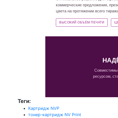
коммерческие предложения, презе
цвета на протяжении всего тиража
ВЫСОКИЙ ОБЪЁМ ПЕЧАТИ
Ц
НАД
Совместимый
ресурсом, ст
Теги:
Картридж NVP
тонер-картридж NV Print