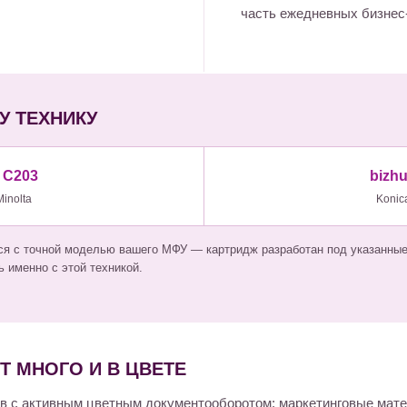
часть ежедневных бизнес
У ТЕХНИКУ
 C203
bizh
Minolta
Konic
я с точной моделью вашего МФУ — картридж разработан под указанные 
 именно с этой техникой.
ЕТ МНОГО И В ЦВЕТЕ
в с активным цветным документооборотом: маркетинговые мат