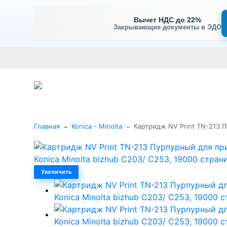
Вычет НДС до 22%
Закрывающие документы в ЭДО
Оплата
Доставка и самовывоз
Гарантия и сервис
В
+7 (495) 477-56-25
Заказать звонок
Каталог
-
-
Главная
Konica - Minolta
Картридж NV Print TN-213 П
Увеличить