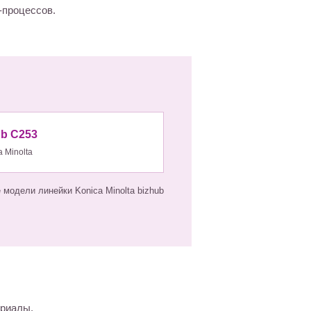
-процессов.
ub C253
a Minolta
модели линейки Konica Minolta bizhub
ериалы,