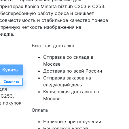
ринтерах Konica Minolta bizhub C203 и C253.
 бесперебойную работу офиса и снижает
 совместимость и стабильное качество тонера
упречную четкость изображения на
риджа.
Быстрая доставка
Отправка со склада в
Москве
Доставка по всей России
Отправка заказов на
Сравнить
следующий день
для
Курьерская доставка по
 C253,
Москве
е покупок
Оплата
Наличные при получении
Банковской картой