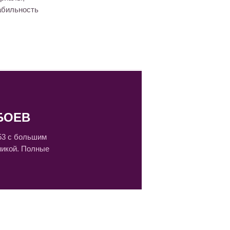
абильность
БОЕВ
53 с большим
никой. Полные