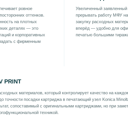
печивает ровное
Увеличенный заявленный 
 посторонних оттенков.
прерывать работу МФУ на
нность на плотных
закупку расходных матер
лких деталях — это
вперёд — удобно для офи
таций и корпоративных
печатью большими тираж
впадать с фирменным
 PRINT
асходных материалов, который контролирует качество на каждо
до точности посадки картриджа в печатающий узел Konica Minolt
ьтат, сопоставимый с оригинальными картриджами, но при заме
огофункциональной техникой.