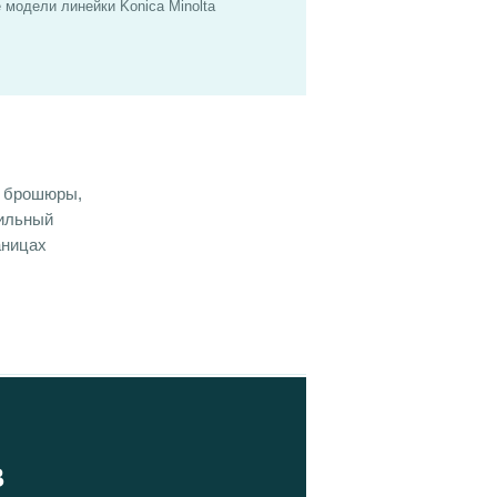
модели линейки Konica Minolta
, брошюры,
бильный
аницах
В