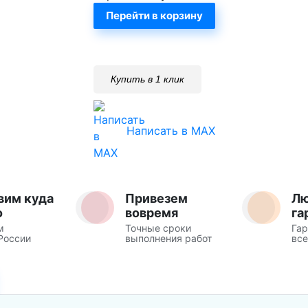
Перейти в корзину
Купить в 1 клик
Написать в MAX
вим куда
Привезем
Л
о
вовремя
га
м
Точные сроки
Гар
России
выполнения работ
все