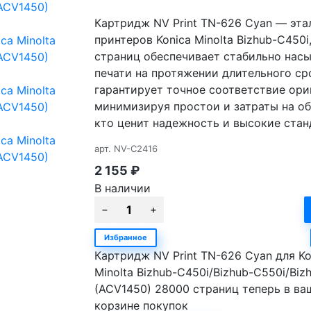
Картридж NV Print TN-626 Cyan — эт
принтеров Konica Minolta Bizhub-C450i
страниц обеспечивает стабильно нас
печати на протяжении длительного ср
гарантирует точное соответствие ор
минимизируя простои и затраты на об
кто ценит надежность и высокие станд
арт.
NV-C2416
2 155
₽
В наличии
Избранное
Картридж NV Print TN-626 Cyan для Ko
Minolta Bizhub-C450i/Bizhub-C550i/Biz
(ACV1450) 28000 страниц теперь в ва
корзине покупок