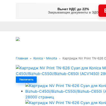
Вычет НДС до 22%
Закрывающие документы в ЭДО
Оплата
Доставка и самовывоз
Гарантия и сервис
В
+7 (495) 477-56-25
Заказать звонок
Каталог
-
-
Главная
Konica - Minolta
Картридж NV Print TN-626 C
Увеличить