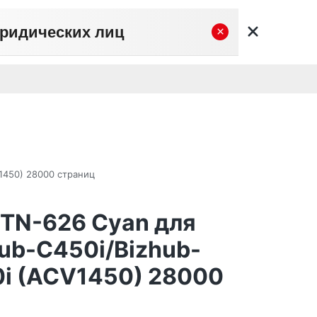
юридических лиц
×
вательское соглашение
Политика конфиденциальности
Личный кабинет
0
0
Корзина
Поиск
пуста
V1450) 28000 страниц
 TN-626 Cyan для
hub-C450i/Bizhub-
0i (ACV1450) 28000