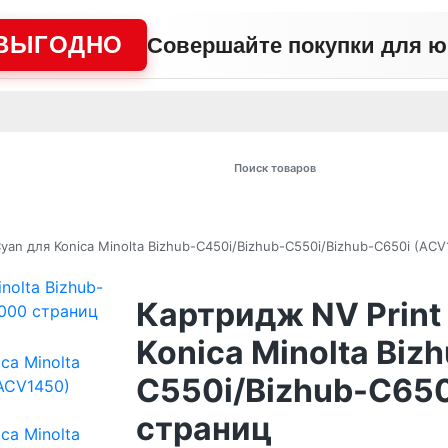
ВЫГОДНО
Совершайте покупки для 
АЖНО
Сертификаты
Контакты
Промо
Политика сайта
Пользо
 товаров
yan для Konica Minolta Bizhub-C450i/Bizhub-C550i/Bizhub-C650i (AC
Картридж NV Print
Konica Minolta Biz
C550i/Bizhub-C65
страниц