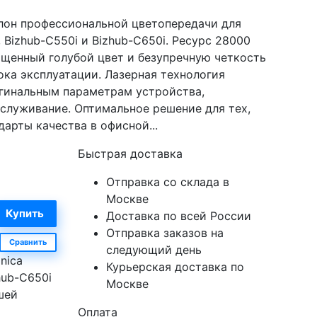
алон профессиональной цветопередачи для
, Bizhub-C550i и Bizhub-C650i. Ресурс 28000
ыщенный голубой цвет и безупречную четкость
ока эксплуатации. Лазерная технология
игинальным параметрам устройства,
служивание. Оптимальное решение для тех,
арты качества в офисной...
Быстрая доставка
Отправка со склада в
Москве
Доставка по всей России
Отправка заказов на
Сравнить
следующий день
nica
Курьерская доставка по
hub-C650i
Москве
шей
Оплата