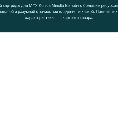
 картридж для МФУ Konica Minolta Bizhub-i с большим ресурсом
редачей и разумной стоимостью владения техникой. Полные тех
характеристики — в карточке товара.