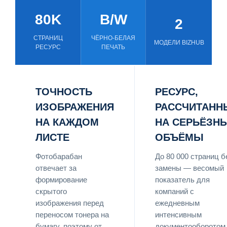
80K
B/W
2
СТРАНИЦ
ЧЁРНО-БЕЛАЯ
МОДЕЛИ BIZHUB
РЕСУРС
ПЕЧАТЬ
ТОЧНОСТЬ
РЕСУРС,
ИЗОБРАЖЕНИЯ
РАССЧИТАНН
НА КАЖДОМ
НА СЕРЬЁЗН
ЛИСТЕ
ОБЪЁМЫ
Фотобарабан
До 80 000 страниц б
отвечает за
замены — весомый
формирование
показатель для
скрытого
компаний с
изображения перед
ежедневным
переносом тонера на
интенсивным
бумагу, поэтому от
документооборотом