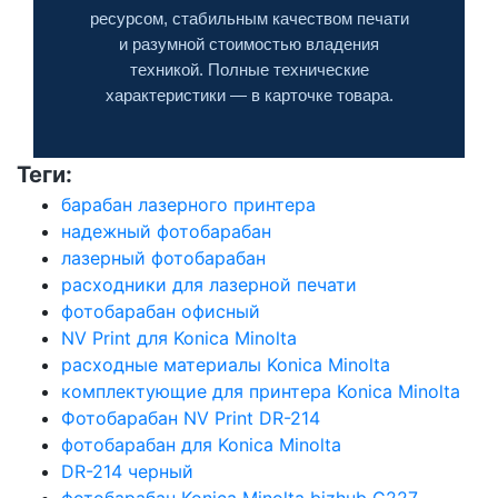
ресурсом, стабильным качеством печати
и разумной стоимостью владения
техникой. Полные технические
характеристики — в карточке товара.
Теги:
барабан лазерного принтера
надежный фотобарабан
лазерный фотобарабан
расходники для лазерной печати
фотобарабан офисный
NV Print для Konica Minolta
расходные материалы Konica Minolta
комплектующие для принтера Konica Minolta
Фотобарабан NV Print DR-214
фотобарабан для Konica Minolta
DR-214 черный
фотобарабан Konica Minolta bizhub C227