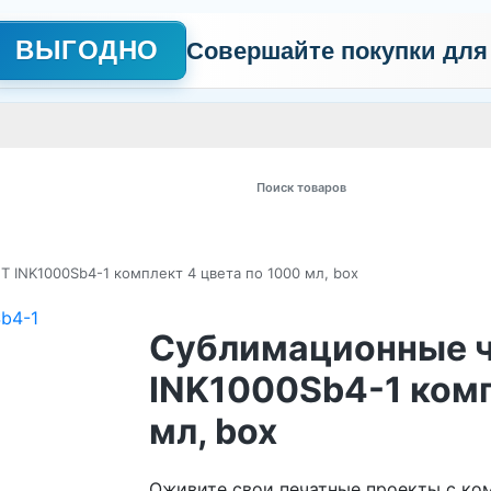
ВЫГОДНО
Совершайте покупки для
АЖНО
Сертификаты
Контакты
Промо
Политика обработки пер
 товаров
 INK1000Sb4-1 комплект 4 цвета по 1000 мл, box
Сублимационные ч
INK1000Sb4-1 комп
мл, box
Оживите свои печатные проекты с ко