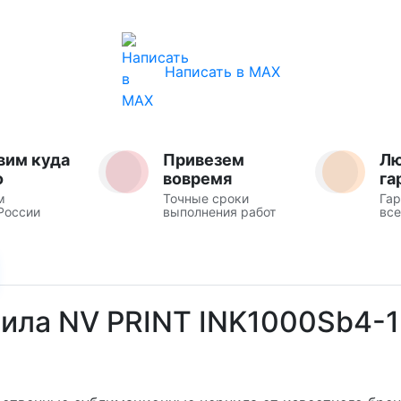
Написать в MAX
вим куда
Привезем
Л
о
вовремя
га
м
Точные сроки
Гар
России
выполнения работ
все
ла NV PRINT INK1000Sb4-1: