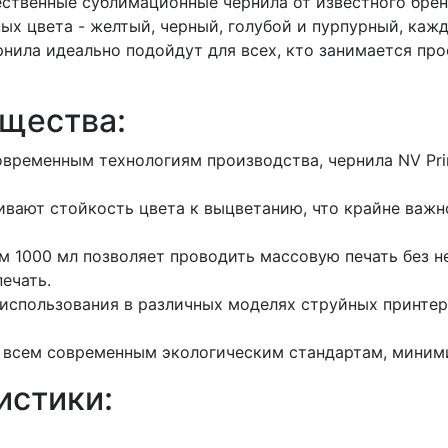
твенные сублимационные чернила от известного бренда
ых цвета - желтый, черный, голубой и пурпурный, каж
рнила идеально подойдут для всех, кто занимается про
щества:
временным технологиям производства, чернила NV Prin
вают стойкость цвета к выцветанию, что крайне важн
 1000 мл позволяет проводить массовую печать без 
ечать.
 использования в различных моделях струйных принте
 всем современным экологическим стандартам, миним
истики: