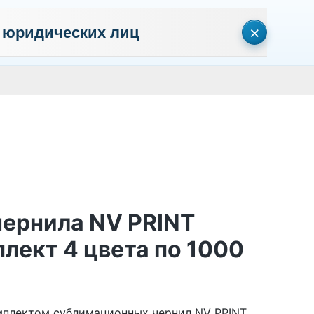
×
 юридических лиц
сональных данных
Пользовательское соглашение
Политика кон
Личный кабинет
0
0
Корзина
Поиск
пуста
ернила NV PRINT
лект 4 цвета по 1000
мплектом сублимационных чернил NV PRINT