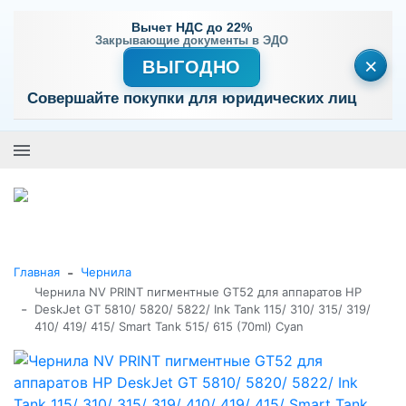
Вычет НДС до 22%
Закрывающие документы в ЭДО
×
ВЫГОДНО
Совершайте покупки для юридических лиц
+7 (495) 477-56-25
Заказать звонок
0
0
Каталог товаров
-
Главная
Чернила
Чернила NV PRINT пигментные GT52 для аппаратов HP
-
DeskJet GT 5810/ 5820/ 5822/ Ink Tank 115/ 310/ 315/ 319/
410/ 419/ 415/ Smart Tank 515/ 615 (70ml) Cyan