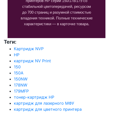
принтеров HP серии 150/178/179 со
стабильной цветопередачей, ресурсом
до 700 страниц и разумной стоимостью
владения техникой. Полные технические
характеристики — в карточке товара.
Теги:
Картридж NVP
HP
картридж NV Print
150
150A
150NW
178NW
179MFP
тонер-картридж HP
картридж для лазерного МФУ
картридж для цветного принтера