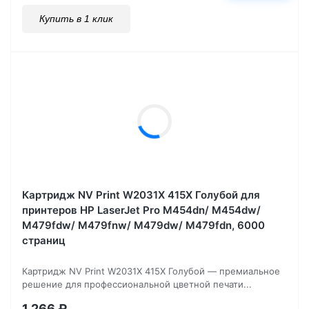
Купить в 1 клик
Картридж NV Print W2031X 415X Голубой для
принтеров HP LaserJet Pro M454dn/ M454dw/
M479fdw/ M479fnw/ M479dw/ M479fdn, 6000
страниц
Картридж NV Print W2031X 415X Голубой — премиальное
решение для профессиональной цветной печати...
1 266
₽