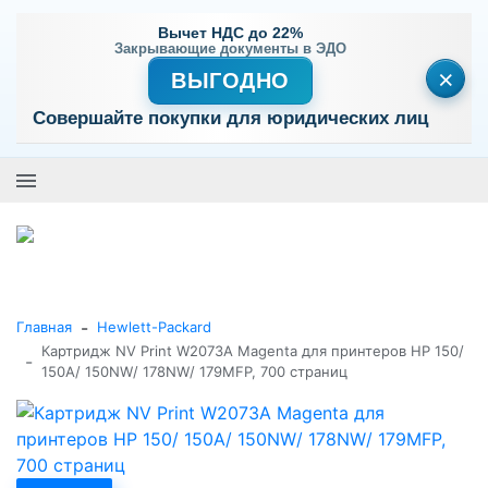
Вычет НДС до 22%
Закрывающие документы в ЭДО
×
ВЫГОДНО
Совершайте покупки для юридических лиц
+7 (495) 477-56-25
Заказать звонок
0
0
Каталог товаров
-
Главная
Hewlett-Packard
Картридж NV Print W2073A Magenta для принтеров HP 150/
-
150A/ 150NW/ 178NW/ 179MFP, 700 страниц