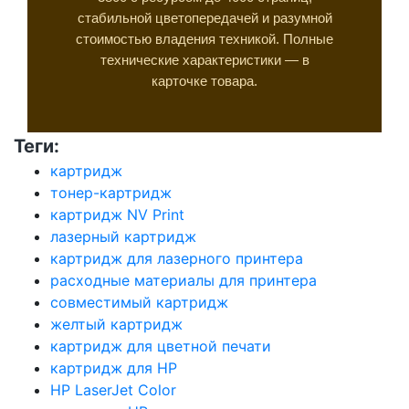
стабильной цветопередачей и разумной
стоимостью владения техникой. Полные
технические характеристики — в
карточке товара.
Теги:
картридж
тонер-картридж
картридж NV Print
лазерный картридж
картридж для лазерного принтера
расходные материалы для принтера
совместимый картридж
желтый картридж
картридж для цветной печати
картридж для HP
HP LaserJet Color