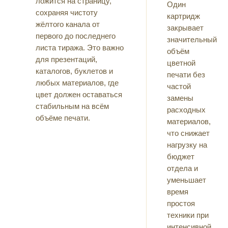
ложится на страницу,
Один
сохраняя чистоту
картридж
жёлтого канала от
закрывает
первого до последнего
значительный
листа тиража. Это важно
объём
для презентаций,
цветной
каталогов, буклетов и
печати без
любых материалов, где
частой
цвет должен оставаться
замены
стабильным на всём
расходных
объёме печати.
материалов,
что снижает
нагрузку на
бюджет
отдела и
уменьшает
время
простоя
техники при
интенсивной