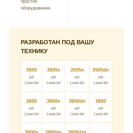
простоя
оборудования.
РАЗРАБОТАН ПОД ВАШУ
ТЕХНИКУ
3505
3505x
3505n
3505dn
HP
HP
HP
HP
LaserJet
LaserJet
LaserJet
LaserJet
3600
3600n
3600dn
3800
HP
HP
HP
HP
LaserJet
LaserJet
LaserJet
LaserJet
3800n
3800dn
3800dnt