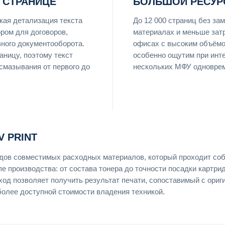
 СТРАНИЦЕ
БОЛЬШОЙ РЕСУР
ая детализация текста
До 12 000 страниц без з
ром для договоров,
материалах и меньше затр
вного документооборота.
офисах с высоким объёмо
аницу, поэтому текст
особенно ощутим при инт
 смазывания от первого до
нескольких МФУ одновре
 PRINT
ендов совместимых расходных материалов, который проходит со
пе производства: от состава тонера до точности посадки картри
ход позволяет получить результат печати, сопоставимый с ори
более доступной стоимости владения техникой.