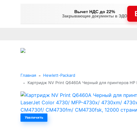
Вычет НДС до 22%
Закрывающие документы в ЭДО
Оплата
Доставка и самовывоз
Гарантия и сервис
В
+7 (495) 477-56-25
Заказать звонок
Каталог
-
Главная
Hewlett-Packard
-
Картридж NV Print Q6460A Черный для принтеров HP 
Увеличить