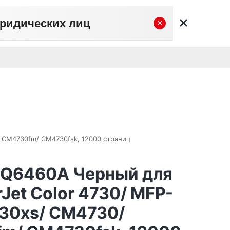
юридических лиц
×
вательское соглашение
Политика конфиденциальности
Личный кабинет
0
0
Корзина
Поиск
пуста
/ CM4730fm/ CM4730fsk, 12000 страниц
t Q6460A Черный для
Jet Color 4730/ MFP-
730xs/ CM4730/