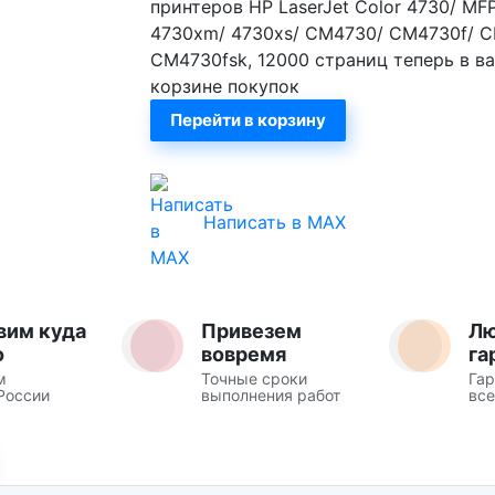
принтеров HP LaserJet Color 4730/ MF
4730xm/ 4730xs/ CM4730/ CM4730f/ 
CM4730fsk, 12000 страниц теперь в в
корзине покупок
Перейти в корзину
Написать в MAX
вим куда
Привезем
Л
о
вовремя
га
м
Точные сроки
Гар
России
выполнения работ
все