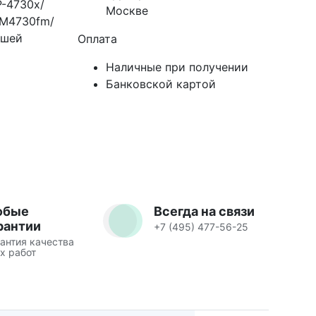
P-4730x/
Москве
CM4730fm/
ашей
Оплата
Наличные при получении
Банковской картой
юбые
Всегда на связи
рантии
+7 (495) 477-56-25
антия качества
х работ