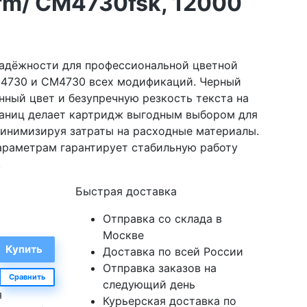
m/ CM4730fsk, 12000
надёжности для профессиональной цветной
or 4730 и CM4730 всех модификаций. Черный
нный цвет и безупречную резкость текста на
траниц делает картридж выгодным выбором для
минимизируя затраты на расходные материалы.
араметрам гарантирует стабильную работу
.
Быстрая доставка
Отправка со склада в
Москве
Доставка по всей России
Отправка заказов на
Сравнить
следующий день
я
Курьерская доставка по