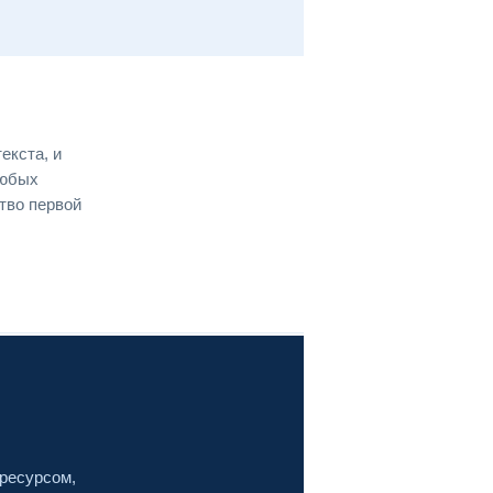
екста, и
любых
ство первой
 ресурсом,