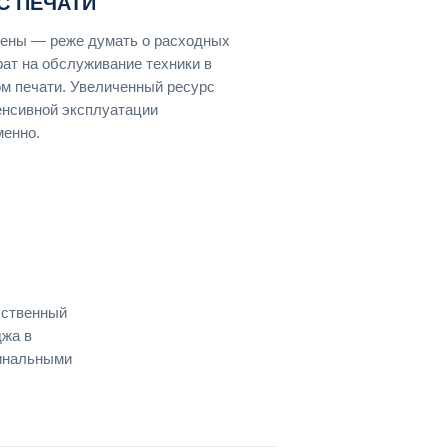
С ПЕЧАТИ
амены — реже думать о расходных
ат на обслуживание техники в
м печати. Увеличенный ресурс
енсивной эксплуатации
менно.
бственный
джа в
гинальными