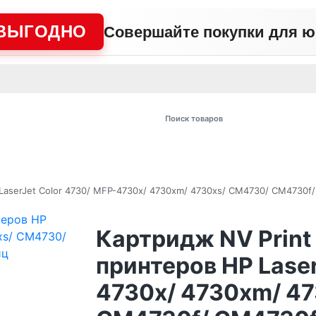
ВЫГОДНО
Совершайте покупки для 
АЖНО
Сертификаты
Контакты
Промо
Политика сайта
Пользо
 товаров
LaserJet Color 4730/ MFP-4730x/ 4730xm/ 4730xs/ CM4730/ CM4730f
Картридж NV Prin
принтеров HP Laser
4730x/ 4730xm/ 4