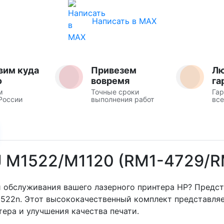
Написать в MAX
вим куда
Привезем
Л
о
вовремя
га
м
Точные сроки
Гар
России
выполнения работ
все
LJ M1522/M1120 (RM1-4729/
 обслуживания вашего лазерного принтера HP? Предс
M1522n. Этот высококачественный комплект представля
ера и улучшения качества печати.