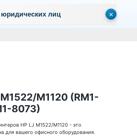
×
 юридических лиц
сональных данных
Пользовательское соглашение
Политика кон
Личный кабинет
0
0
Корзина
Поиск
пуста
J M1522/M1120 (RM1-
1-8073)
интеров HP LJ M1522/M1120 - это
а для вашего офисного оборудования.