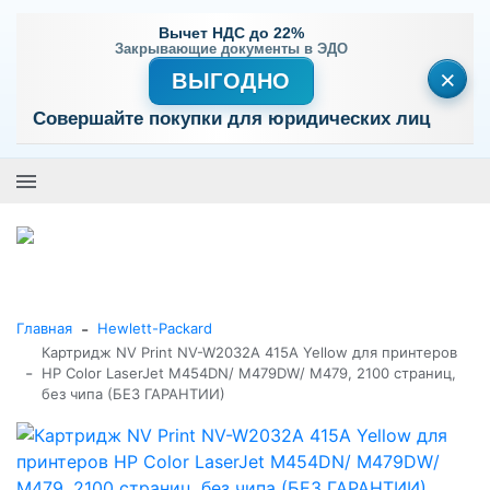
Вычет НДС до 22%
Закрывающие документы в ЭДО
×
ВЫГОДНО
Совершайте покупки для юридических лиц
+7 (495) 477-56-25
Заказать звонок
0
0
Каталог товаров
-
Главная
Hewlett-Packard
Картридж NV Print NV-W2032A 415A Yellow для принтеров
-
HP Color LaserJet M454DN/ M479DW/ M479, 2100 страниц,
без чипа (БЕЗ ГАРАНТИИ)