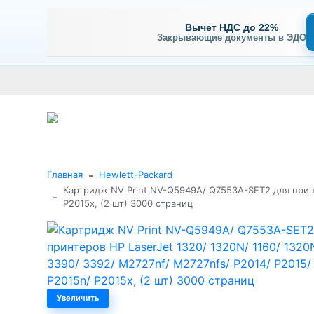
Вычет НДС до 22%
Закрывающие документы в ЭДО
Оплата
Доставка и самовывоз
Гарантия и сервис
В
+7 (495) 477-56-25
Заказать звонок
Каталог
-
Главная
Hewlett-Packard
Картридж NV Print NV-Q5949A/ Q7553A-SET2 для принт
-
P2015x, (2 шт) 3000 страниц
Увеличить