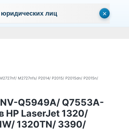
×
 юридических лиц
сональных данных
Пользовательское соглашение
Политика кон
Личный кабинет
0
0
Корзина
Поиск
пуста
M2727nf/ M2727nfs/ P2014/ P2015/ P2015dn/ P2015n/
t NV-Q5949A/ Q7553A-
 HP LaserJet 1320/
NW/ 1320TN/ 3390/