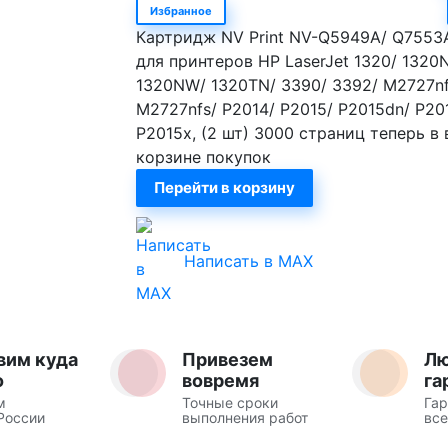
Избранное
Картридж NV Print NV-Q5949A/ Q7553
для принтеров HP LaserJet 1320/ 1320N
1320NW/ 1320TN/ 3390/ 3392/ M2727nf
M2727nfs/ P2014/ P2015/ P2015dn/ P20
P2015x, (2 шт) 3000 страниц теперь в
корзине покупок
Перейти в корзину
Написать в MAX
вим куда
Привезем
Л
о
вовремя
га
м
Точные сроки
Гар
России
выполнения работ
все