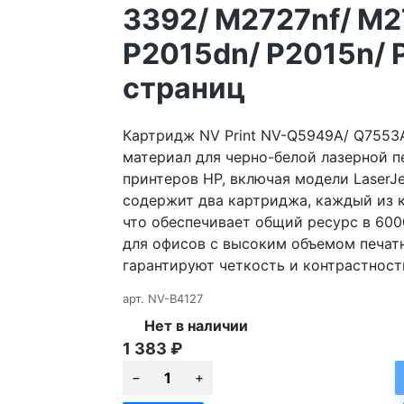
3392/ M2727nf/ M2
P2015dn/ P2015n/ P
страниц
Картридж NV Print NV-Q5949A/ Q7553
материал для черно-белой лазерной 
принтеров HP, включая модели LaserJe
содержит два картриджа, каждый из к
что обеспечивает общий ресурс в 600
для офисов с высоким объемом печатн
гарантируют четкость и контрастность 
арт.
NV-B4127
Нет в наличии
1 383
₽