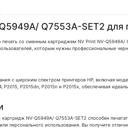
-Q5949A/ Q7553A-SET2 для 
 печать со сменным картриджем NV Print NV-Q5949A/ 
ользователей, которым нужны профессиональные черн
ания с широким спектром принтеров HP, включая модели
14, P2015, P2015dn, P2015n и P2015x, обеспечивая иде
и
 картридж NV-Q5949A/ Q7553A-SET2 способен печатать 
ли персонального использования. Вы получите отлично