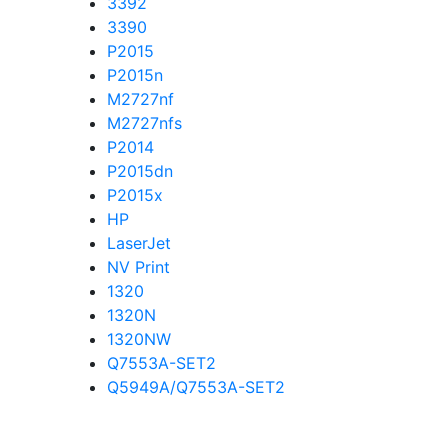
3392
3390
P2015
P2015n
M2727nf
M2727nfs
P2014
P2015dn
P2015x
HP
LaserJet
NV Print
1320
1320N
1320NW
Q7553A-SET2
Q5949A/Q7553A-SET2