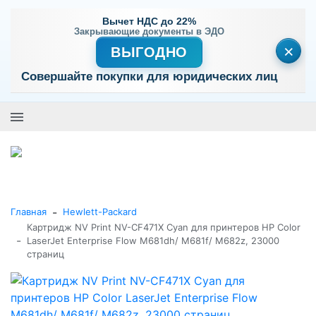
Вычет НДС до 22%
Закрывающие документы в ЭДО
×
ВЫГОДНО
Совершайте покупки для юридических лиц
+7 (495) 477-56-25
Заказать звонок
0
0
Каталог товаров
-
Главная
Hewlett-Packard
Картридж NV Print NV-CF471X Cyan для принтеров HP Color
-
LaserJet Enterprise Flow M681dh/ M681f/ M682z, 23000
страниц