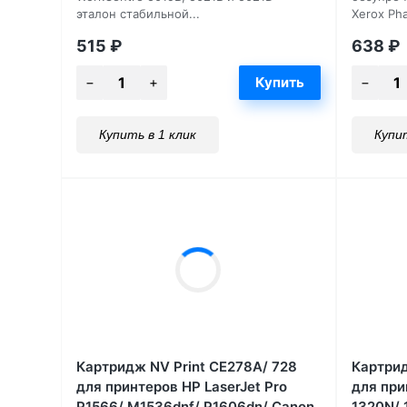
эталон стабильной...
Xerox Pha
515
₽
638
₽
Купить в 1 клик
Купит
Картридж NV Print CE278A/ 728
Картрид
для принтеров HP LaserJet Pro
для при
P1566/ M1536dnf/ P1606dn/ Canon
1320N/ 