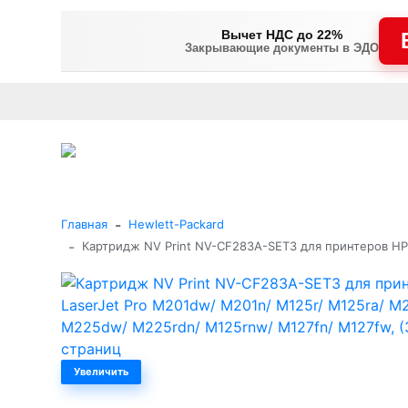
Вычет НДС до 22%
Закрывающие документы в ЭДО
Оплата
Доставка и самовывоз
Гарантия и сервис
В
+7 (495) 477-56-25
Заказать звонок
Каталог
-
Главная
Hewlett-Packard
-
Картридж NV Print NV-CF283A-SET3 для принтеров HP
Увеличить