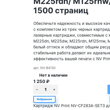
M225rdn/ M125rnw/
1500 страниц
Обеспечьте надежность и высокое кач
с комплектом из трех черных картрид
лазерные картриджи, совместимые с м
M225dn, M225dw, M225rdn, M125rnw, M
белый оттиск и обладают общим ресур
стабильная работа делают их идеаль
эффективность вашей печати с NV Prin
арт.
NV-B4130
Нет в наличии
1 250
₽
Избранное
Картридж NV Print NV-CF283A-SET3 д