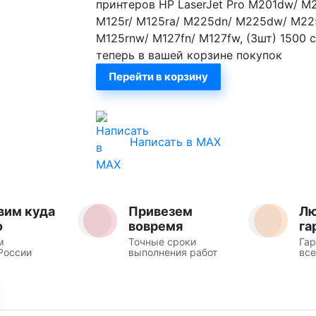
принтеров HP LaserJet Pro M201dw/ M2
M125r/ M125ra/ M225dn/ M225dw/ M22
M125rnw/ M127fn/ M127fw, (3шт) 1500 
теперь в вашей корзине покупок
Перейти в корзину
Написать в MAX
вим куда
Привезем
Л
о
вовремя
га
м
Точные сроки
Гар
России
выполнения работ
все