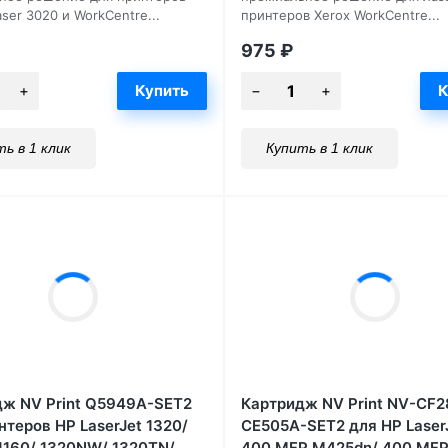
ser 3020 и WorkCentre...
принтеров Xerox WorkCentre...
975
₽
ь в 1 клик
Купить в 1 клик
ж NV Print Q5949A-SET2
Картридж NV Print NV-CF2
нтеров HP LaserJet 1320/
CE505A-SET2 для HP LaserJ
1160/ 1320NW/ 1320TN/
400 MFP M425dn/ 400 MF