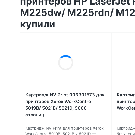
принтеров HP LaserJet
M225dw/ M225rdn/ M125
купили
Картридж NV Print 006R01573 для
Картрид
принтеров Xerox WorkCentre
принтер
5019B/ 5021B/ 5021D, 9000
WorkCen
страниц
Картридж NV Print для принтеров Xerox
Картридж
WorkCentre 5019B, 5021B и 5021D —
безупреч