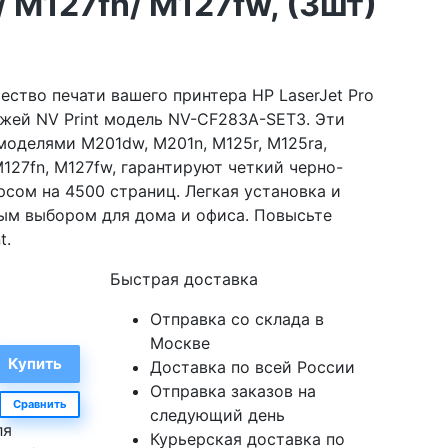
 M127fn/ M127fw, (3шт)
ество печати вашего принтера HP LaserJet Pro
жей NV Print модель NV-CF283A-SET3. Эти
оделями M201dw, M201n, M125r, M125ra,
127fn, M127fw, гарантируют четкий черно-
сом на 4500 страниц. Легкая установка и
ным выбором для дома и офиса. Повысьте
t.
Быстрая доставка
Отправка со склада в
Москве
Доставка по всей России
Отправка заказов на
Сравнить
следующий день
ля
Курьерская доставка по