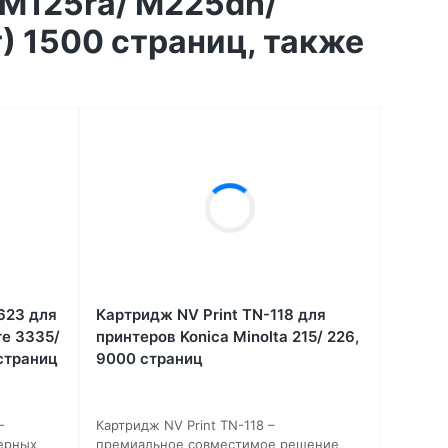
 M125ra/ M225dn/
) 1500 страниц, также
623 для
Картридж NV Print TN-118 для
re 3335/
принтеров Konica Minolta 215/ 226,
 страниц
9000 страниц
—
Картридж NV Print TN-118 –
ерных
премиальное совместимое решение