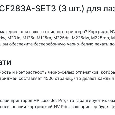
CF283A-SET3 (3 шт.) для л
атериал для вашего офисного принтера? Картридж NV 
dw, M201n, M125r, M125ra, M225dn, M225dw, M225rdn, M1
, вы обеспечите бесперебойную черно-белую печать до
ати
кость и контрастность черно-белых отпечатков, котор
триджей составляет 4500 страниц, что делает каждый
лей принтеров HP LaserJet Pro, что гарантирует их б
спользовании картриджей NV Print ваш принтер будет ф