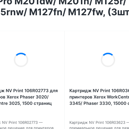
 Pro M201dw/ M201n/ M125r/
rnw/ M127fn/ M127fw, (3шт
ж NV Print 106R02773 для
Картридж NV Print 106R03
ов Xerox Phaser 3020/
принтеров Xerox WorkCent
tre 3025, 1500 страниц
3345/ Phaser 3330, 15000
 NV Print 106R02773 —
Картридж NV Print 106R03623 
ное решение для принтеров
премиальное решение для лаз