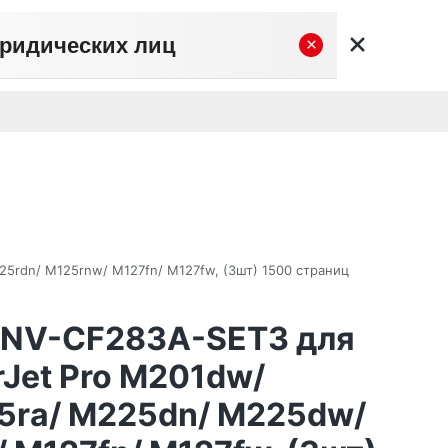
юридических лиц
×
вательское соглашение
Политика конфиденциальности
Личный кабинет
0
0
Корзина
Поиск
пуста
5rdn/ M125rnw/ M127fn/ M127fw, (3шт) 1500 страниц
t NV-CF283A-SET3 для
rJet Pro M201dw/
5ra/ M225dn/ M225dw/