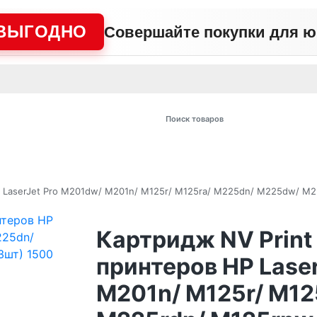
ВЫГОДНО
Совершайте покупки для 
АЖНО
Сертификаты
Контакты
Промо
Политика сайта
Пользо
 товаров
 LaserJet Pro M201dw/ M201n/ M125r/ M125ra/ M225dn/ M225dw/ M22
Картридж NV Prin
принтеров HP Lase
M201n/ M125r/ M12