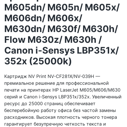
M605dn/ M605n/ M605x/
M606dn/ M606x/
M630dn/ M630f/ M630h/
Flow M630z/ M630h /
Canon i-Sensys LBP351x/
352x (25000k)
Картридж NV Print NV-CF281X/NV-039H —
премиальное решение для профессиональной
печати на принтерах HP LaserJet M605/M606/M630
серий и Canon i-Sensys LBP351x/352x. Увеличенный
ресурс до 25000 страниц обеспечивает
бесперебойную работу офиса без частой замены
расходников. Высокая плотность черного тонера
гарантирует безупречную четкость текста и