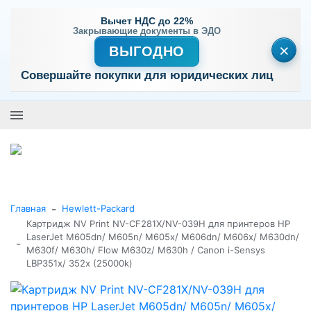
Вычет НДС до 22%
Закрывающие документы в ЭДО
×
ВЫГОДНО
Совершайте покупки для юридических лиц
+7 (495) 477-56-25
Заказать звонок
0
0
Каталог товаров
-
Главная
Hewlett-Packard
Картридж NV Print NV-CF281X/NV-039H для принтеров HP
LaserJet M605dn/ M605n/ M605x/ M606dn/ M606x/ M630dn/
-
M630f/ M630h/ Flow M630z/ M630h / Canon i-Sensys
LBP351x/ 352x (25000k)