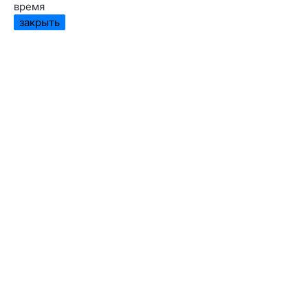
время
закрыть