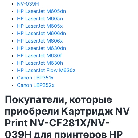
NV-039H
HP LaserJet M605dn
HP LaserJet M605n
HP LaserJet M605x
HP LaserJet M606dn
HP LaserJet M606x
HP LaserJet M630dn
HP LaserJet M630f
HP LaserJet M630h
HP LaserJet Flow M630z
Canon LBP351x
Canon LBP352x
Покупатели, которые
приобрели Картридж NV
Print NV-CF281X/NV-
039H для принтеров HP