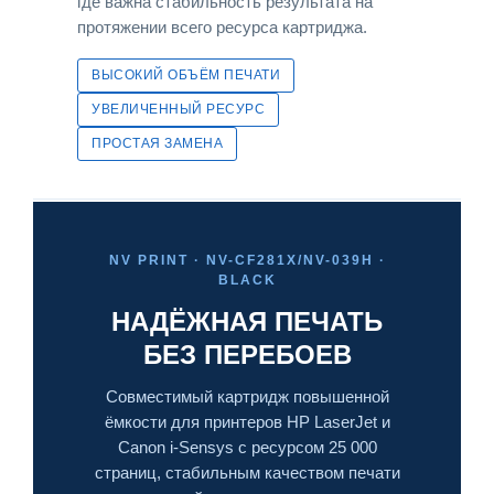
где важна стабильность результата на
протяжении всего ресурса картриджа.
ВЫСОКИЙ ОБЪЁМ ПЕЧАТИ
УВЕЛИЧЕННЫЙ РЕСУРС
ПРОСТАЯ ЗАМЕНА
NV PRINT · NV-CF281X/NV-039H ·
BLACK
НАДЁЖНАЯ ПЕЧАТЬ
БЕЗ ПЕРЕБОЕВ
Совместимый картридж повышенной
ёмкости для принтеров HP LaserJet и
Canon i-Sensys с ресурсом 25 000
страниц, стабильным качеством печати