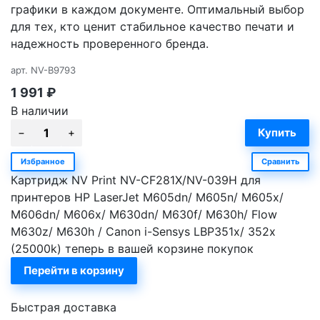
графики в каждом документе. Оптимальный выбор
для тех, кто ценит стабильное качество печати и
надежность проверенного бренда.
арт.
NV-B9793
1 991
₽
В наличии
Избранное
Сравнить
Картридж NV Print NV-CF281X/NV-039H для
принтеров HP LaserJet M605dn/ M605n/ M605x/
M606dn/ M606x/ M630dn/ M630f/ M630h/ Flow
M630z/ M630h / Canon i-Sensys LBP351x/ 352x
(25000k) теперь в вашей корзине покупок
Перейти в корзину
Быстрая доставка