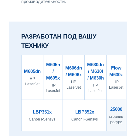
производительности.
РАЗРАБОТАН ПОД ВАШУ
ТЕХНИКУ
M605n
M630dn
M606dn
Flow
M605dn
/
/ M630f
/ M606x
M630z
M605x
/ M630h
HP
HP
HP
LaserJet
HP
HP
LaserJet
LaserJet
LaserJet
LaserJet
25000
LBP351x
LBP352x
страниц
Canon i-Sensys
Canon i-Sensys
ресурс