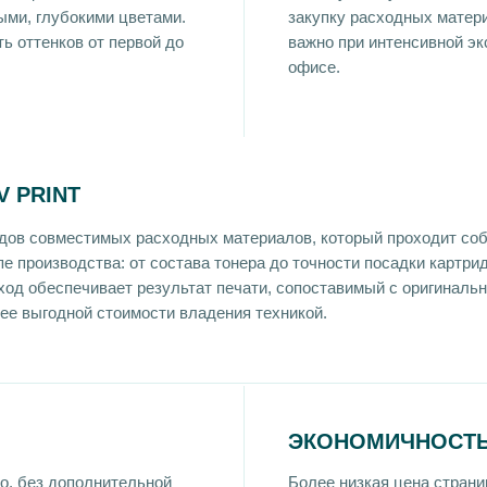
ыми, глубокими цветами.
закупку расходных матери
ь оттенков от первой до
важно при интенсивной э
офисе.
 PRINT
ендов совместимых расходных материалов, который проходит со
пе производства: от состава тонера до точности посадки картри
ход обеспечивает результат печати, сопоставимый с оригиналь
ее выгодной стоимости владения техникой.
ЭКОНОМИЧНОСТЬ
о, без дополнительной
Более низкая цена страни