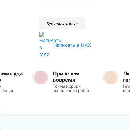
Купить в 1 клик
Написать в MAX
вим куда
Привезем
Л
о
вовремя
га
м
Точные сроки
Гар
России
выполнения работ
все
Ж