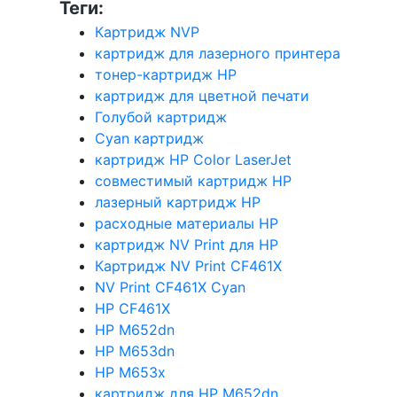
Теги:
Картридж NVP
картридж для лазерного принтера
тонер-картридж HP
картридж для цветной печати
Голубой картридж
Cyan картридж
картридж HP Color LaserJet
совместимый картридж HP
лазерный картридж HP
расходные материалы HP
картридж NV Print для HP
Картридж NV Print CF461X
NV Print CF461X Cyan
HP CF461X
HP M652dn
HP M653dn
HP M653x
картридж для HP M652dn