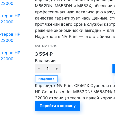
M652DN, M653DN и M653X, обеспечива
профессиональную детализацию каждо
качества гарантирует насыщенные, ст
протяжении всего срока службы картр
решение экономически выгодным для 
Надежность NV Print — это стабильная
арт.
NV-B1719
3 554
₽
В наличии
Избранное
Картридж NV Print CF461X Cyan для п
HP Color Laser Jet M652DN/ M653DN/ 
22000 страниц теперь в вашей корзин
Перейти в корзину