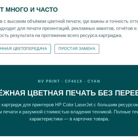
ЕТ МНОГО И ЧАСТО
с высоким объёмом цветной печати, где важны и точность отте
одходит для печати презентаций, рекламных макетов, отчётов 
ость результата на протяжении всего ресурса картриджа.
ОЧНАЯ ЦВЕТОПЕРЕДАЧА
ПРОСТАЯ ЗАМЕНА
NV PRINT · CF461X · CYAN
ЁЖНАЯ ЦВЕТНАЯ ПЕЧАТЬ БЕЗ ПЕРЕ
картридж для принтеров HP Color LaserJet с большим ресурсо
м печати и разумной стоимостью владения техникой. Полные те
характеристики — в карточке товара.