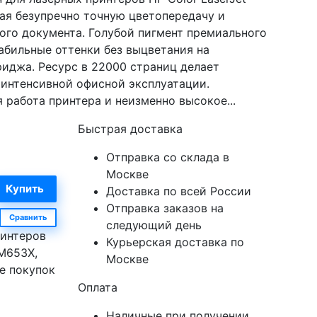
я безупречно точную цветопередачу и
го документа. Голубой пигмент премиального
абильные оттенки без выцветания на
иджа. Ресурс в 22000 страниц делает
интенсивной офисной эксплуатации.
 работа принтера и неизменно высокое...
Быстрая доставка
Отправка со склада в
Москве
Доставка по всей России
Отправка заказов на
Сравнить
следующий день
ринтеров
Курьерская доставка по
M653X,
Москве
е покупок
Оплата
Наличные при получении