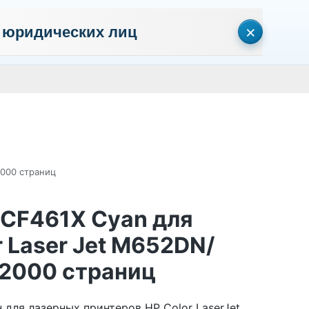
×
 юридических лиц
сональных данных
Пользовательское соглашение
Политика кон
Личный кабинет
0
0
Корзина
Поиск
пуста
2000 страниц
 CF461X Cyan для
 Laser Jet M652DN/
2000 страниц
 для лазерных принтеров HP Color LaserJet