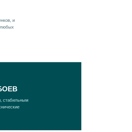
нков, и
и любых
БОЕВ
м, стабильным
хнические