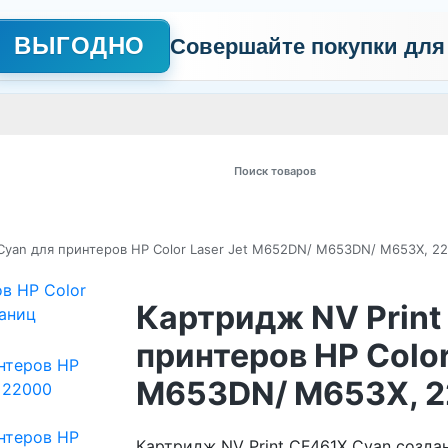
ВЫГОДНО
Совершайте покупки для
АЖНО
Сертификаты
Контакты
Промо
Политика обработки пер
 товаров
Cyan для принтеров HP Color Laser Jet M652DN/ M653DN/ M653X, 2
Картридж NV Print
принтеров HP Color
M653DN/ M653X, 2
Картридж NV Print CF461X Cyan создан