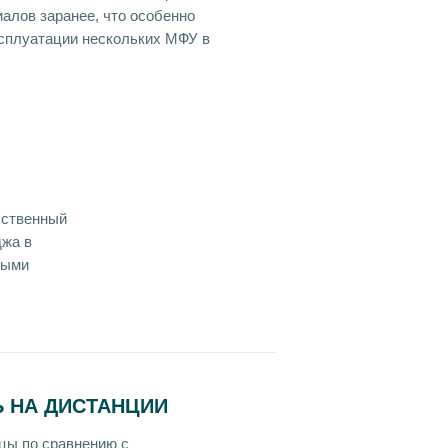
алов заранее, что особенно
ксплуатации нескольких МФУ в
бственный
джа в
ными
 НА ДИСТАНЦИИ
цы по сравнению с