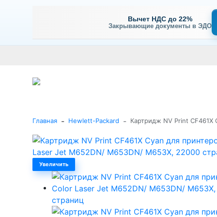
Вычет НДС до 22%
Закрывающие документы в ЭДО
Оплата
Доставка и самовывоз
Гарантия и сервис
В
+7 (495) 477-56-25
Заказать звонок
Каталог
-
-
Главная
Hewlett-Packard
Картридж NV Print CF461X 
Увеличить