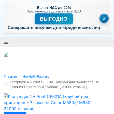
Вычет НДС до 22%
Закрывающие документы в ЭДО
×
ВЫГОДНО
Совершайте покупки для юридических лиц
+7 (495) 477-56-25
Заказать звонок
0
0
Каталог товаров
-
Главная
Hewlett-Packard
Картридж NV Print CF301A Голубой для принтеров HP
-
LaserJet Color M880z/ M880z+, 32000 страниц