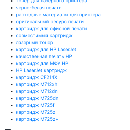
тонер для лазерного принтера
черно-белая печать
расходные материалы для принтера
оригинальный ресурс печати
картридж для офисной печати
совместимый картридж
лазерный тонер
картридж для HP LaserJet
качественная печать HP
картридж для МФУ HP
HP LaserJet картридж
картридж CF214X
картридж M712xh
картридж M712dn
картридж M725dn
картридж M725f
картридж M725z
картридж M725z+