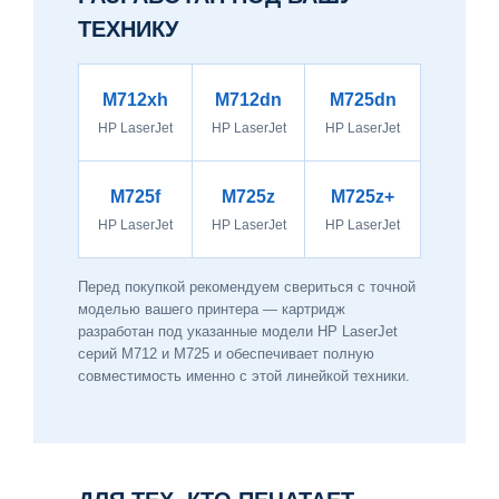
ТЕХНИКУ
M712xh
M712dn
M725dn
HP LaserJet
HP LaserJet
HP LaserJet
M725f
M725z
M725z+
HP LaserJet
HP LaserJet
HP LaserJet
Перед покупкой рекомендуем свериться с точной
моделью вашего принтера — картридж
разработан под указанные модели HP LaserJet
серий M712 и M725 и обеспечивает полную
совместимость именно с этой линейкой техники.