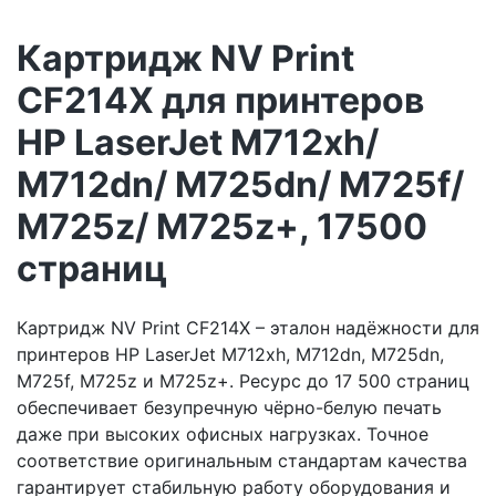
Картридж NV Print
CF214X для принтеров
HP LaserJet M712xh/
M712dn/ M725dn/ M725f/
M725z/ M725z+, 17500
страниц
Картридж NV Print CF214X – эталон надёжности для
принтеров HP LaserJet M712xh, M712dn, M725dn,
M725f, M725z и M725z+. Ресурс до 17 500 страниц
обеспечивает безупречную чёрно-белую печать
даже при высоких офисных нагрузках. Точное
соответствие оригинальным стандартам качества
гарантирует стабильную работу оборудования и