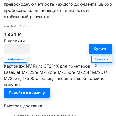
превосходную чёткость каждого документа. Выбор
профессионалов, ценящих надёжность и
стабильный результат.
арт.
NV-34643
1 954
₽
В наличии
Избранное
Сравнить
Картридж NV Print CF214X для принтеров HP
LaserJet M712xh/ M712dn/ M725dn/ M725f/ M725z/
M725z+, 17500 страниц теперь в вашей корзине
покупок
Перейти в корзину
Быстрая доставка