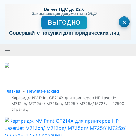
Вычет НДС до 22%
Закрывающие документы в ЭДО
×
ВЫГОДНО
Совершайте покупки для юридических лиц
+7 (495) 477-56-25
Заказать звонок
0
0
Каталог товаров
-
Главная
Hewlett-Packard
Картридж NV Print CF214X для принтеров HP LaserJet
-
M712xh/ M712dn/ M725dn/ M725f/ M725z/ M725z+, 17500
страниц