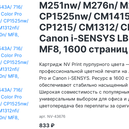
M251nw/ M276n/ M
CP1525nw/ CM1415
CP1215/ CM1312/ C
Canon i-SENSYS L
MF8, 1600 страниц
Картридж NV Print пурпурного цвета
профессиональной цветной печати на 
Pro и Canon i-SENSYS. Ресурс в 1600 
обеспечивают стабильно насыщенный о
Широкая совместимость с популярны
универсальным выбором для офиса и д
цветопередача без переплаты за ориги
арт.
NV-43676
833
₽