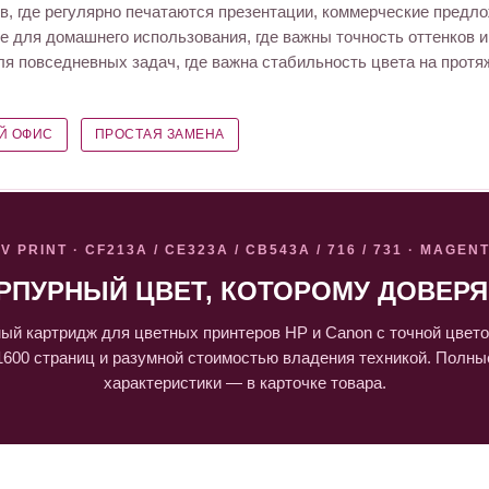
, где регулярно печатаются презентации, коммерческие предло
же для домашнего использования, где важны точность оттенков 
я повседневных задач, где важна стабильность цвета на протя
Й ОФИС
ПРОСТАЯ ЗАМЕНА
V PRINT · CF213A / CE323A / CB543A / 716 / 731 · MAGEN
РПУРНЫЙ ЦВЕТ, КОТОРОМУ ДОВЕР
ый картридж для цветных принтеров HP и Canon с точной цвето
1600 страниц и разумной стоимостью владения техникой. Полны
характеристики — в карточке товара.