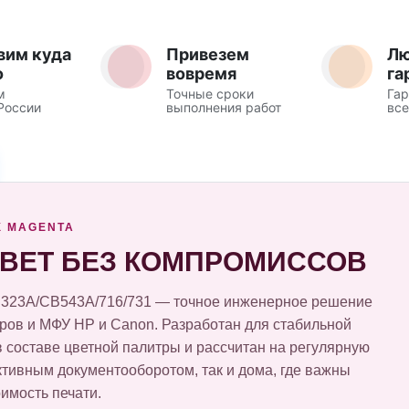
вим куда
Привезем
Л
о
вовремя
га
м
Точные сроки
Гар
России
выполнения работ
все
Ж MAGENTA
ВЕТ БЕЗ КОМПРОМИССОВ
E323A/CB543A/716/731 — точное инженерное решение
ров и МФУ HP и Canon. Разработан для стабильной
в составе цветной палитры и рассчитан на регулярную
ктивным документооборотом, так и дома, где важны
оимость печати.