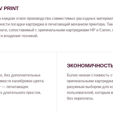
 PRINT
 на каждом этапе производства совместимых расходных материа
чности посадки картриджа в печатающий механизм принтера. Та
чати, сопоставимый с оригинальными картриджами HP и Canon, 
и владения техникой.
ЭКОНОМИЧНОСТЬ
о, без дополнительных
Более низкая стоимость 
имости калибровки цвета.
оригинальными картриджа
ут — печатающее
разумным выбором для к
з длительного простоя.
пользователей, которым в
без переплаты.