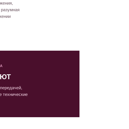
жения,
и разумная
жении
TA
ЯЮТ
передачей,
е технические