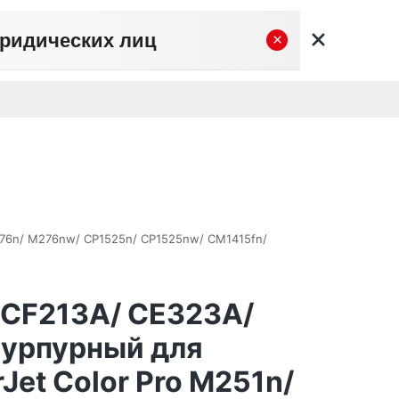
юридических лиц
×
вательское соглашение
Политика конфиденциальности
Личный кабинет
0
0
Корзина
Поиск
пуста
M276n/ M276nw/ CP1525n/ CP1525nw/ CM1415fn/
 CF213A/ CE323A/
Пурпурный для
Jet Color Pro M251n/