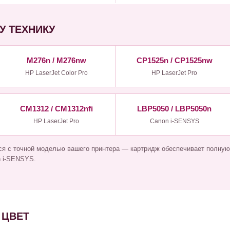
У ТЕХНИКУ
M276n / M276nw
CP1525n / CP1525nw
HP LaserJet Color Pro
HP LaserJet Pro
CM1312 / CM1312nfi
LBP5050 / LBP5050n
HP LaserJet Pro
Canon i-SENSYS
ся с точной моделью вашего принтера — картридж обеспечивает полную
n i-SENSYS.
 ЦВЕТ