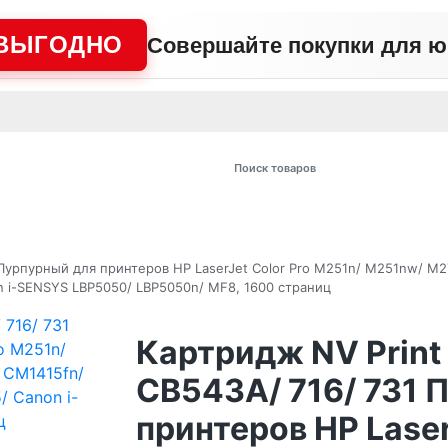
ВЫГОДНО
Совершайте покупки для 
АЖНО
Сертификаты
Контакты
Промо
Политика сайта
Пользо
 товаров
 Пурпурный для принтеров HP LaserJet Color Pro M251n/ M251nw/ 
n i-SENSYS LBP5050/ LBP5050n/ MF8, 1600 страниц
Картридж NV Print
CB543A/ 716/ 731 
принтеров HP Laser