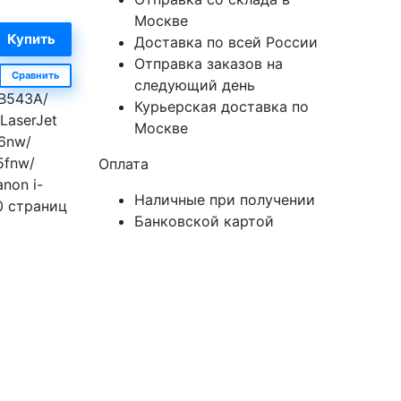
Москве
Доставка по всей России
Отправка заказов на
Сравнить
следующий день
CB543A/
Курьерская доставка по
LaserJet
Москве
6nw/
5fnw/
Оплата
non i-
Наличные при получении
0 страниц
Банковской картой