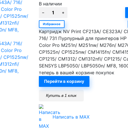
В наличии
Избранное
Картридж NV Print CF213A/ CE323A/ 
716/ 731 Пурпурный для принтеров HP 
Color Pro M251n/ M251nw/ M276n/ M27
CP1525n/ CP1525nw/ CM1415fn/ CM141
CP1215/ CM1312/ CM1312nfi/ CP1215/ Ca
SENSYS LBP5050/ LBP5050n/ MF8, 160
теперь в вашей корзине покупок
Перейти в корзину
Купить в 1 клик
Написать в MAX