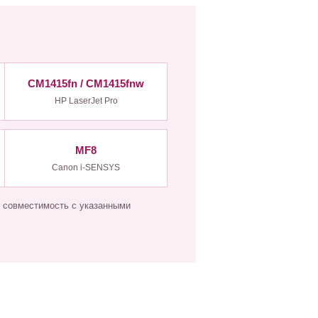
CM1415fn / CM1415fnw
HP LaserJet Pro
MF8
Canon i-SENSYS
 совместимость с указанными