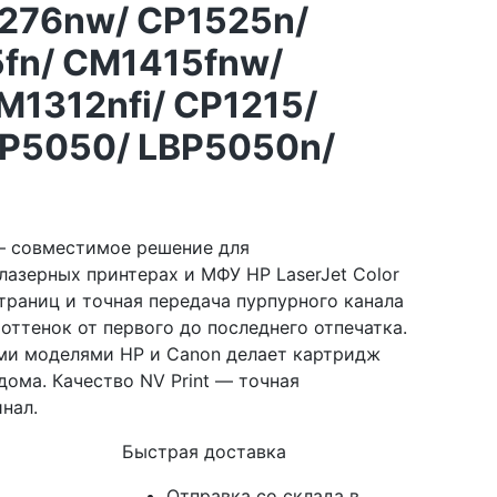
276nw/ CP1525n/
fn/ CM1415fnw/
M1312nfi/ CP1215/
BP5050/ LBP5050n/
 — совместимое решение для
лазерных принтерах и МФУ HP LaserJet Color
страниц и точная передача пурпурного канала
ттенок от первого до последнего отпечатка.
ми моделями HP и Canon делает картридж
ома. Качество NV Print — точная
нал.
Быстрая доставка
Отправка со склада в