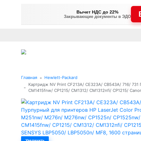
Вычет НДС до 22%
Закрывающие документы в ЭДО
Оплата
Доставка и самовывоз
Гарантия и сервис
В
+7 (495) 477-56-25
Заказать звонок
Каталог
-
Главная
Hewlett-Packard
Картридж NV Print CF213A/ CE323A/ CB543A/ 716/ 731
-
CM1415fnw/ CP1215/ CM1312/ CM1312nfi/ CP1215/ Cano
Увеличить