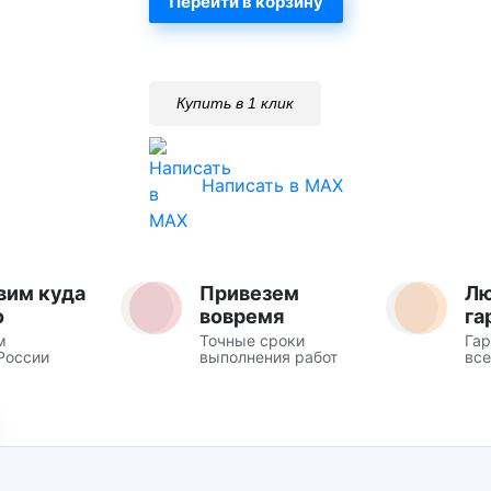
Перейти в корзину
Купить в 1 клик
Написать в MAX
вим куда
Привезем
Л
о
вовремя
га
м
Точные сроки
Гар
России
выполнения работ
все