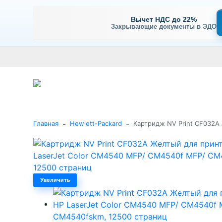
Вычет НДС до 22%
Закрывающие документы в ЭДО
Оплата
Доставка и самовывоз
Гарантия и сервис
В
+7 (495) 477-56-25
Заказать звонок
Каталог
-
-
Главная
Hewlett-Packard
Картридж NV Print CF032A
Увеличить