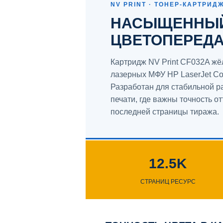
NV PRINT · ТОНЕР-КАРТРИД
НАСЫЩЕННЫЙ
ЦВЕТОПЕРЕД
Картридж NV Print CF032A жё
лазерных МФУ HP LaserJet C
Разработан для стабильной р
печати, где важны точность о
последней страницы тиража.
12.5K
СТРАНИЦ РЕСУРС