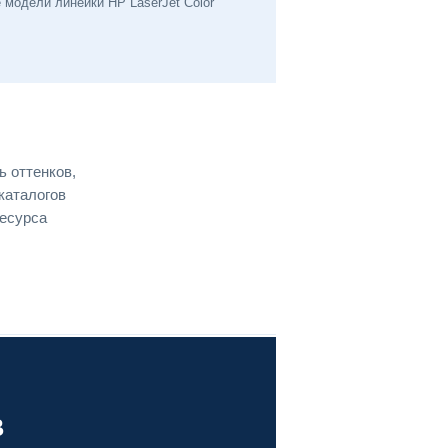
модели линейки HP LaserJet Color
 оттенков,
каталогов
ресурса
В