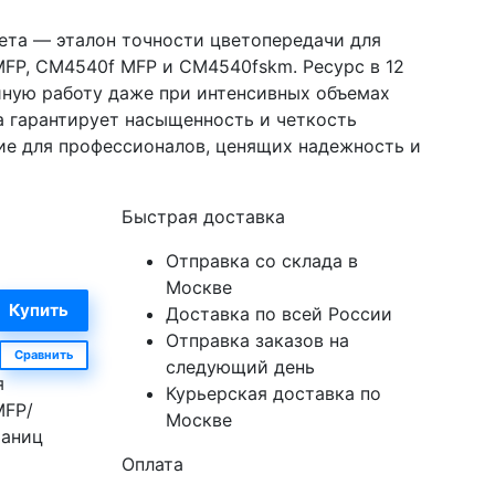
ета — эталон точности цветопередачи для
MFP, CM4540f MFP и CM4540fskm. Ресурс в 12
йную работу даже при интенсивных объемах
ра гарантирует насыщенность и четкость
ие для профессионалов, ценящих надежность и
Быстрая доставка
Отправка со склада в
Москве
Доставка по всей России
Отправка заказов на
Сравнить
следующий день
я
Курьерская доставка по
MFP/
Москве
раниц
Оплата