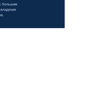
 с большим
 владения
ра.