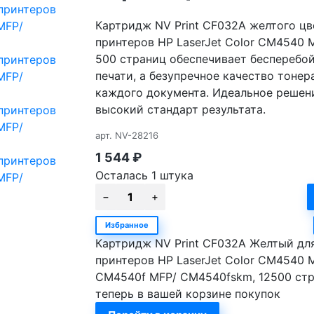
Картридж NV Print CF032A желтого цв
принтеров HP LaserJet Color CM4540 
500 страниц обеспечивает бесперебо
печати, а безупречное качество тоне
каждого документа. Идеальное решен
высокий стандарт результата.
арт.
NV-28216
1 544
₽
Осталась 1 штука
Избранное
Картридж NV Print CF032A Желтый дл
принтеров HP LaserJet Color CM4540 
CM4540f MFP/ CM4540fskm, 12500 ст
теперь в вашей корзине покупок