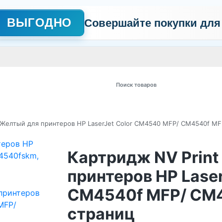
ВЫГОДНО
Совершайте покупки для
АЖНО
Сертификаты
Контакты
Промо
Политика обработки пер
 товаров
 Желтый для принтеров HP LaserJet Color CM4540 MFP/ CM4540f MF
Картридж NV Prin
принтеров HP Lase
CM4540f MFP/ CM4
страниц