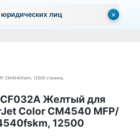
×
 юридических лиц
сональных данных
Пользовательское соглашение
Политика кон
Личный кабинет
0
0
Корзина
Поиск
пуста
P/ CM4540fskm, 12500 страниц
t CF032A Желтый для
rJet Color CM4540 MFP/
540fskm, 12500