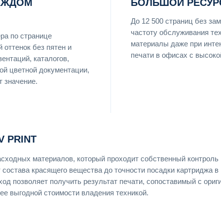
КАЖДОМ
БОЛЬШОЙ РЕСУР
До 12 500 страниц без за
частоту обслуживания те
ра по странице
материалы даже при инте
 оттенок без пятен и
печати в офисах с высоко
ентаций, каталогов,
ой цветной документации,
т значение.
 PRINT
асходных материалов, который проходит собственный контроль 
т состава красящего вещества до точности посадки картриджа в
ход позволяет получить результат печати, сопоставимый с ори
ее выгодной стоимости владения техникой.